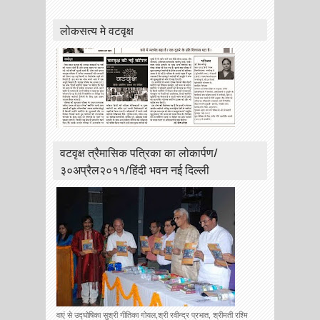
लोकसत्य मे वटवृक्ष
वटवृक्ष त्रैमासिक पत्रिका का लोकार्पण/
३०अप्रैल२०११/हिंदी भवन नई दिल्ली
वाएं से उद्घोषिका सुश्री गीतिका गोयल,श्री रवीन्द्र प्रभात, श्रीमती रश्मि