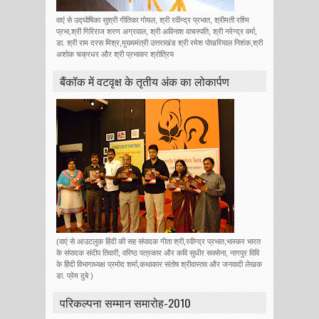
वाएं से उद्घोषिका सुश्री गीतिका गोयल, श्री रवीन्द्र प्रभात, श्रीमती रश्मि
प्रभा,श्री गिरिराज शरण अग्रवाल, श्री अविनाश वाचस्पति, श्री नरेन्द्र वर्मा,
डा. श्री राम दरस मिश्र,मुख्यमंत्री उत्तराखंड श्री रमेश पोखरियाल निशंक,श्री
अशोक चक्रधर और श्री प्रभाकर श्रोत्रिय
बैंकॉक में वटवृक्ष के तृतीय अंक का लोकार्पण
(वाएं से आउटलुक हिंदी की सह संपादक गीता श्री,रवीन्द्र प्रभात,भास्कर भारत
के संपादक संदीप तिवारी, वरिष्ठ पत्रकार और कवि सुधीर सक्सेना, नागपुर विवि
के हिंदी विभागाध्यक्ष प्रमोद शर्मा,कथाकार संतोष श्रीवास्तव और जनवादी लेखक
डा. प्रेम दुबे )
परिकल्पना सम्मान समारोह-2010