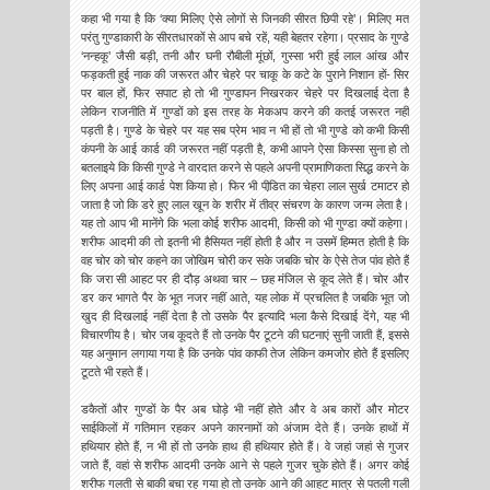
कहा भी गया है कि ‘क्‍या मिलिए ऐसे लोगों से जिनकी सीरत छिपी रहे’। मिलिए मत
परंतु गुण्‍डाकारी के सीरतधारकों से आप बचे रहें, यही बेहतर रहेगा। प्रसाद के गुण्‍डे
‘नन्‍हकू’ जैसी बड़ी, तनी और घनी रौबीली मूंछों, गुस्‍सा भरी हुई लाल आंख और
फड़कती हुई नाक की जरूरत और चेहरे पर चाकू के कटे के पुराने निशान हों- सिर
पर बाल हों, फिर सपाट हो तो भी गुण्‍डापन निखरकर चेहरे पर दिखलाई देता है
लेकिन राजनीति में गुण्‍डों को इस तरह के मेकअप करने की कतई जरूरत नहीं
पड़ती है। गुण्‍डे के चेहरे पर यह सब प्रेम भाव न भी हों तो भी गुण्‍डे को कभी किसी
कंपनी के आई कार्ड की जरूरत नहीं पड़ती है, कभी आपने ऐसा किस्‍सा सुना हो तो
बतलाइये कि किसी गुण्‍डे ने वारदात करने से पहले अपनी प्रामाणिकता सिद्ध करने के
लिए अपना आई कार्ड पेश किया हो। फिर भी पीडि़त का चेहरा लाल सुर्ख टमाटर हो
जाता है जो कि डरे हुए लाल खून के शरीर में तीव्र संचरण के कारण जन्‍म लेता है।
यह तो आप भी मानेंगे कि भला कोई शरीफ आदमी, किसी को भी गुण्‍डा क्‍यों कहेगा।
शरीफ आदमी की तो इतनी भी हैसियत नहीं होती है और न उसमें हिम्‍मत होती है कि
वह चोर को चोर कहने का जोखिम चोरी कर सके जबकि चोर के ऐसे तेज पांव होते हैं
कि जरा सी आहट पर ही दौड़ अथवा चार – छह मंजिल से कूद लेते हैं। चोर और
डर कर भागते पैर के भूत नजर नहीं आते, यह लोक में प्रचलित है जबकि भूत जो
खुद ही दिखलाई नहीं देता है तो उसके पैर इत्‍यादि भला कैसे दिखाई देंगे, यह भी
विचारणीय है। चोर जब कूदते हैं तो उनके पैर टूटने की घटनाएं सुनी जाती हैं, इससे
यह अनुमान लगाया गया है कि उनके पांव काफी तेज लेकिन कमजोर होते हैं इसलिए
टूटते भी रहते हैं।
डकैतों और गुण्‍डों के पैर अब घोड़े भी नहीं होते और वे अब कारों और मोटर
साईकिलों में गतिमान रहकर अपने कारनामों को अंजाम देते हैं। उनके हाथों में
हथियार होते हैं, न भी हों तो उनके हाथ ही हथियार होते हैं। वे जहां जहां से गुजर
जाते हैं, वहां से शरीफ आदमी उनके आने से पहले गुजर चुके होते हैं। अगर कोई
शरीफ गलती से बाकी बचा रह गया हो तो उनके आने की आहट मात्र से पतली गली