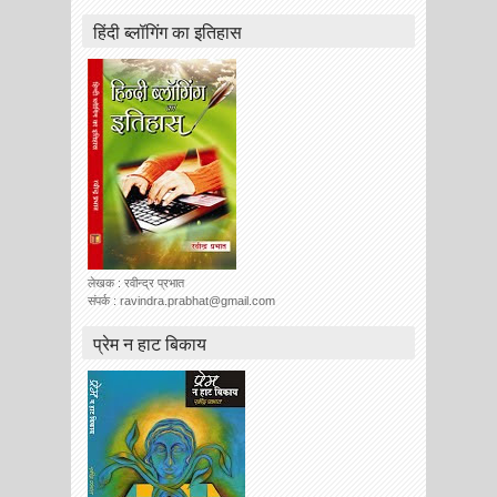
हिंदी ब्लॉगिंग का इतिहास
लेखक : रवीन्द्र प्रभात
संपर्क : ravindra.prabhat@gmail.com
प्रेम न हाट बिकाय