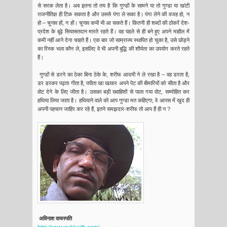
से सरक लेता है। अब इतना तो तय है कि गुण्‍डों के सामने या तो गुण्‍डा या खांटी
राजनीतिज्ञ ही टिक सकता है और उससे पंगा ले सका है। पंगा लेने की वजह हो, न
हो – चुनाव हों, न हों। चुनाव कभी भी आ सकते हैं। कितनी ही शब्‍दों की ठोकरें देश-
प्रदेश के बूढ़े सियासतदान मारते रहते हैं। वह पहले से ही बने हुए अपने माहौल में
कमी नहीं आने देना चाहते हैं। एक बार जो साम्राज्‍य स्‍थापित हो चुका है, उसे छोड़ने
का रिस्‍क भला कौन ले, इसलिए वे भी अपनी बुद्धि की शौर्यता का उपयोग करते रहते
हैं।
गुण्‍डों से डरने का ठेका बिना ठेके के, शरीफ आदमी ने ले रखा है – वह डरता है,
डर डरकर पढ़ता गीता है, पपीता खा खाकर अपने पेट की बीमारियों को सीता है और
वोट देने के लिए जीता है। उसका बड़ी ख्‍वाहिशों से पाला गया वोट, सम्‍मोहित कर
हथिया लिया जाता है। हथियाने वाले को आप गुण्‍डा मत कहिएगा, वे आपस में खुद ही
अपनी पहचान जाहिर कर रहे हैं, इतने समझदार-शरीफ तो आप हैं ही न ?
अविनाश वाचस्‍पति
http://www.nukkadh.com/