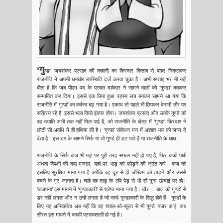
‘गु
ण्‍डा’ जयशंकर प्रसाद की कहानी का किरदार किताब से बाहर निकलकर
राजनीति में अपनी घनघोर उपस्थिति दर्ज करवा चुका है। अभी सप्‍ताह भर भी नहीं
बीता है कि जब पीएम पद के प्रबल दावेदार ने सामने वालों को ‘गुण्‍डा’ कहकर
सम्‍मानित कर दिया। इससे एक छिपा हुआ रहस्‍य सच बनकर सामने आ गया कि
राजनीति में गुण्‍डों का वर्चस्‍व बढ़ गया है। एकाध तो पहले भी छिपकर बेनामी तौर पर
सक्रिय रहे हैं, इससे भला किसे इंकार होगा। जयशंकर प्रसाद और उनके गुण्‍डे को
वह ख्‍याति अभी तक नहीं मिल पाई है, जो राजनीति के क्षेत्र में ‘गुण्‍डा’ किरदार ने
छोटी सी अवधि में ही हथिया ली है। ‘गुण्‍डा’ संबोधन मन में अज्ञात भय को जन्‍म दे
देता है। इस डर के सामने सिर्फ या तो गुण्‍डे ही डट पाते हैं या राजनीति के घाघ।
राजनीति के सिर्फ बाज भी यहां पर पूरी तरह सफल नहीं हो पाए हैं, फिर बाकी पक्षी
अथवा विपक्षी की क्‍या मजाल, यहां पर भाड़ को फोड़ने की जुर्रत करे। बाज को
इसलिए सुरक्षित माना गया है क्‍योंकि वह दूर से ही जोखिम को ताड़ने और उससे
बचने के गुर जानता है। चाहे वह ताड़ के लंबे पेड़ से भी सौ गुना ऊंचाई पर हो।
‘बाजपना’ इस मायने में ‘गुण्‍डाकारी’ से श्रेष्‍ठ माना गया है। खैर ... बाज को गुण्‍डों से
डर नहीं लगता और न उन्‍हें लगता है जो स्‍वयं गुण्‍डाकारी के सिद्ध होते हैं। गुण्‍डों के
लिए यह अनिवार्यता अब नहीं कि वह शक्‍ल-ओ-सूरत से भी गुण्‍डे नजर आएं, अब
सीरत इस मायने में काफी प्रभावशाली हो गई है।