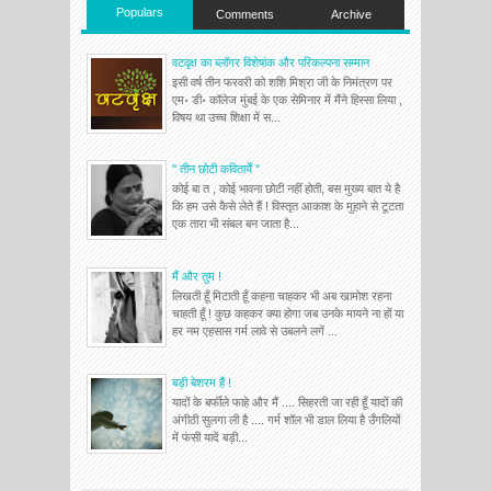
Populars
Comments
Archive
वटवृक्ष का ब्लॉगर विशेषांक और परिकल्पना सम्मान
इसी वर्ष तीन फरवरी को शशि मिश्रा जी के निमंत्रण पर
एम॰ डी॰ कॉलेज मुंबई के एक सेमिनार में मैंने हिस्सा लिया ,
विषय था उच्च शिक्षा में स...
'' तीन छोटी कवितायेँ ''
कोई बा त , कोई भावना छोटी नहीं होती, बस मुख्य बात ये है
कि हम उसे कैसे लेते हैं ! विस्तृत आकाश के मुहाने से टूटता
एक तारा भी संबल बन जाता है...
मैं और तुम !
लिखती हूँ मिटाती हूँ कहना चाहकर भी अब खामोश रहना
चाहती हूँ ! कुछ कहकर क्या होगा जब उनके मायने ना हों या
हर नम एहसास गर्म लावे से उबलने लगें ...
बड़ी बेशरम हैं !
यादों के बर्फीले फाहे और मैं .... सिहरती जा रही हूँ यादों की
अंगीठी सुलगा ली है .... गर्म शॉल भी डाल लिया है उँगलियों
में फंसी यादें बड़ी...