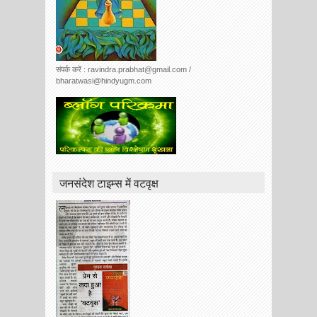
संपर्क करें : ravindra.prabhat@gmail.com /
bharatwasi@hindyugm.com
जनसंदेश टाइम्स में वटवृक्ष