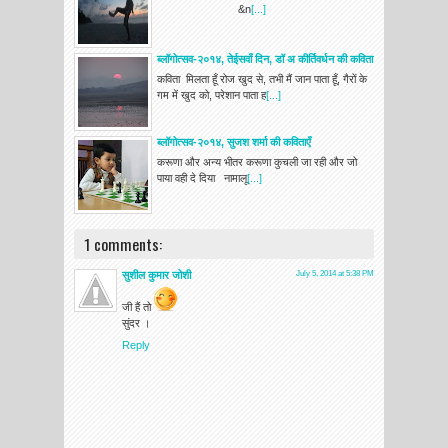
&n
[...]
ब्लॉगोत्सव-२०१४, तेईसवाँ दिन, डॉ अ कीर्तिवर्धन की कविता
कविता मिलता हूँ रोज खुद से, तभी मैं जान पाता हूँ, गैरों के
गम में खुद को, परेशान पाता ह
[...]
ब्लॉगोत्सव-२०१४, सुजश शर्मा की कविताएँ
करूणा और अन्य भीतर करूणा कुचली जा रही और जो
पाया वही दे दिया नामालू
[...]
1 comments:
सुशील कुमार जोशी
July 5, 2014 at 5:38 PM
जी हैं तो
सुंदर ।
Reply