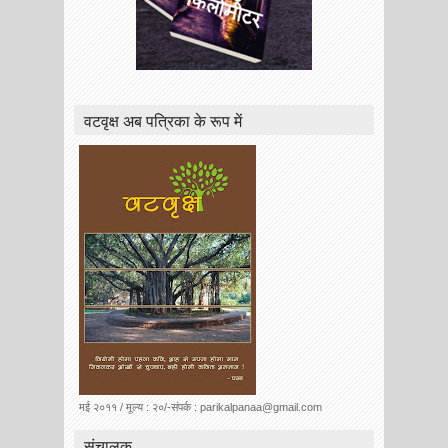
वटवृक्ष अब पत्रिका के रूप में
मई २०११ / मूल्य : २०/-संपर्क : parikalpanaa@gmail.com
संचालक