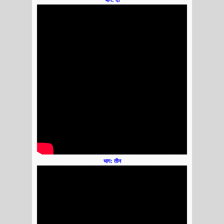
भाग: तीन