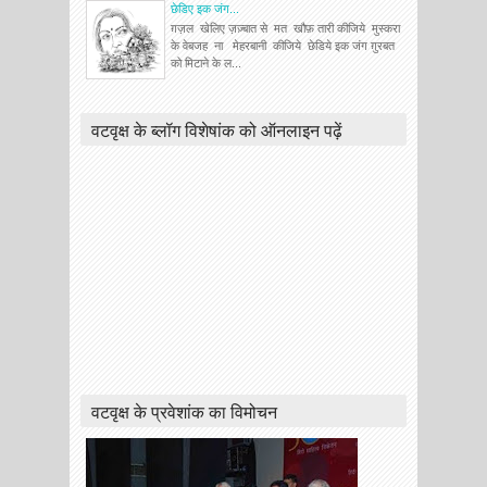
छेडिए इक जंग...
ग़ज़ल खेलिए ज़ज़्बात से मत खौफ़ तारी कीजिये मुस्करा
के वेबजह ना मेहरबानी कीजिये छेडिये इक जंग ग़ुरबत
को मिटाने के ल...
वटवृक्ष के ब्लॉग विशेषांक को ऑनलाइन पढ़ें
वटवृक्ष के प्रवेशांक का विमोचन