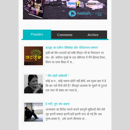
Populars
Comments
Archive
वटवृक्ष का ब्लॉगर विशेषांक और परिकल्पना सम्मान
इसी वर्ष तीन फरवरी को शशि मिश्रा जी के निमंत्रण पर
एम॰ डी॰ कॉलेज मुंबई के एक सेमिनार में मैंने हिस्सा लिया ,
विषय था उच्च शिक्षा में स...
'' तीन छोटी कवितायेँ ''
कोई बा त , कोई भावना छोटी नहीं होती, बस मुख्य बात ये है
कि हम उसे कैसे लेते हैं ! विस्तृत आकाश के मुहाने से टूटता
एक तारा भी संबल बन जाता है...
हे नारी, तुम सच कहना
अत्याचार का विरोध करते करते क़ानूनी सुविधाएँ लेते लेते
तुम इतनी वाचाल इतनी हठी इतनी उग्र हो गई कि अब
पुरुष हताश है , उसे अपने पौरुषत्व क...