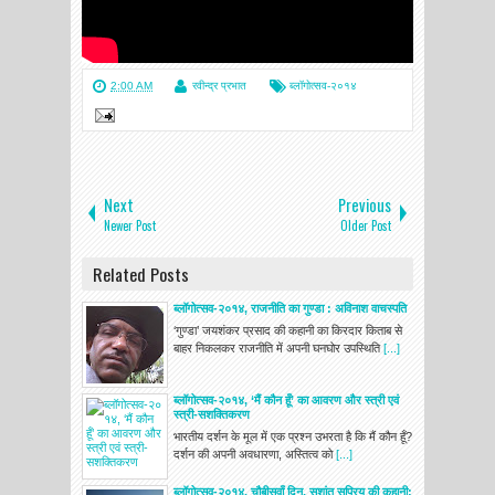
2:00 AM
रवीन्द्र प्रभात
ब्लॉगोत्सव-२०१४
Next
Previous
Newer Post
Older Post
Related Posts
ब्लॉगोत्सव-२०१४, राजनीति का गुण्‍डा : अविनाश वाचस्‍पति
‘गुण्‍डा’ जयशंकर प्रसाद की कहानी का किरदार किताब से
बाहर निकलकर राजनीति में अपनी घनघोर उपस्थिति
[...]
ब्लॉगोत्सव-२०१४, ‘मैं कौन हूँ’ का आवरण और स्त्री एवं
स्त्री-सशक्तिकरण
भारतीय दर्शन के मूल में एक प्रश्न उभरता है कि मैं कौन हूँ?
दर्शन की अपनी अवधारणा, अस्तित्व को
[...]
ब्लॉगोत्सव-२०१४, चौबीसवाँ दिन, सुशांत सुप्रिय की कहानी: