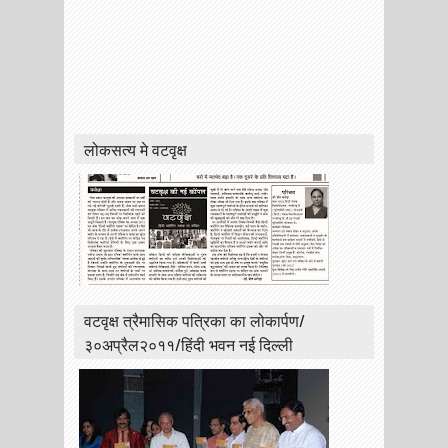
लोकसत्य मे वटवृक्ष
वटवृक्ष त्रैमासिक पत्रिका का लोकार्पण/
३०अप्रैल२०११/हिंदी भवन नई दिल्ली