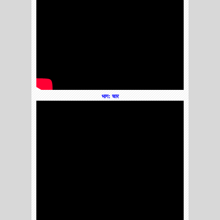
भाग: चार