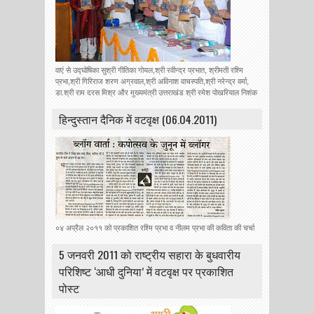
वाएं से उद्घोषिका सुश्री गीतिका गोयल,श्री रवीन्द्र प्रभात, श्रीमती रश्मि
प्रभा,श्री गिरिराज शरण अग्रवाल,श्री अविनाश वाचस्पति,श्री नरेन्द्र वर्मा,
डा.श्री राम दरस मिश्र और मुख्यमंत्री उत्तराखंड श्री रमेश पोखरियाल निशंक
हिन्‍दुस्‍तान दैनिक में वटवृक्ष (06.04.2011)
०४ अप्रैल २०११ को प्रकाशित रश्मि प्रभा व नीलम प्रभा की कविता की चर्चा
5 जनवरी 2011 को राष्ट्रीय सहारा के बुधवारीय
परिशिष्ट ‘आधी दुनिया’ में वटवृक्ष पर प्रकाशित
पोस्ट