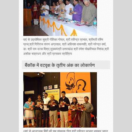
वाएं से उद्घोषिका सुश्री गीतिका गोयल, श्री रवीन्द्र प्रभात, श्रीमती रश्मि
प्रभा,श्री गिरिराज शरण अग्रवाल, श्री अविनाश वाचस्पति, श्री नरेन्द्र वर्मा,
डा. श्री राम दरस मिश्र,मुख्यमंत्री उत्तराखंड श्री रमेश पोखरियाल निशंक,श्री
अशोक चक्रधर और श्री प्रभाकर श्रोत्रिय
बैंकॉक में वटवृक्ष के तृतीय अंक का लोकार्पण
(वाएं से आउटलुक हिंदी की सह संपादक गीता श्री,रवीन्द्र प्रभात,भास्कर भारत