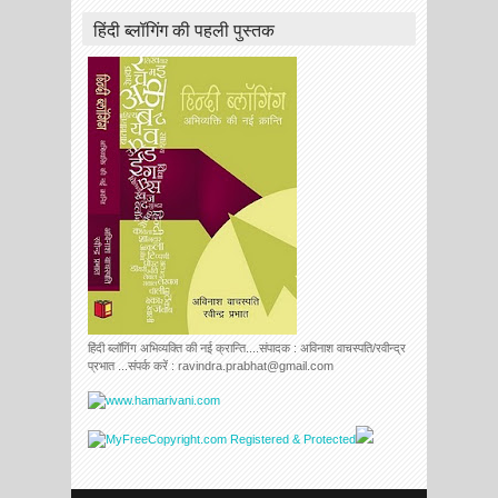
हिंदी ब्लॉगिंग की पहली पुस्तक
हिंदी ब्लॉगिंग अभिव्यक्ति की नई क्रान्ति....संपादक : अविनाश वाचस्पति/रवीन्द्र
प्रभात ...संपर्क करें : ravindra.prabhat@gmail.com