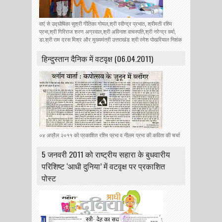
वाएं से उद्घोषिका सुश्री गीतिका गोयल,श्री रवीन्द्र प्रभात, श्रीमती रश्मि
प्रभा,श्री गिरिराज शरण अग्रवाल,श्री अविनाश वाचस्पति,श्री नरेन्द्र वर्मा,
डा.श्री राम दरस मिश्र और मुख्यमंत्री उत्तराखंड श्री रमेश पोखरियाल निशंक
हिन्‍दुस्‍तान दैनिक में वटवृक्ष (06.04.2011)
०४ अप्रैल २०११ को प्रकाशित रश्मि प्रभा व नीलम प्रभा की कविता की चर्चा
5 जनवरी 2011 को राष्ट्रीय सहारा के बुधवारीय
परिशिष्ट ‘आधी दुनिया’ में वटवृक्ष पर प्रकाशित
पोस्ट