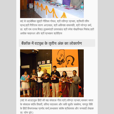
वाएं से उद्घोषिका सुश्री गीतिका गोयल, श्री रवीन्द्र प्रभात, श्रीमती रश्मि
प्रभा,श्री गिरिराज शरण अग्रवाल, श्री अविनाश वाचस्पति, श्री नरेन्द्र वर्मा,
डा. श्री राम दरस मिश्र,मुख्यमंत्री उत्तराखंड श्री रमेश पोखरियाल निशंक,श्री
अशोक चक्रधर और श्री प्रभाकर श्रोत्रिय
बैंकॉक में वटवृक्ष के तृतीय अंक का लोकार्पण
(वाएं से आउटलुक हिंदी की सह संपादक गीता श्री,रवीन्द्र प्रभात,भास्कर भारत
के संपादक संदीप तिवारी, वरिष्ठ पत्रकार और कवि सुधीर सक्सेना, नागपुर विवि
के हिंदी विभागाध्यक्ष प्रमोद शर्मा,कथाकार संतोष श्रीवास्तव और जनवादी लेखक
डा. प्रेम दुबे )