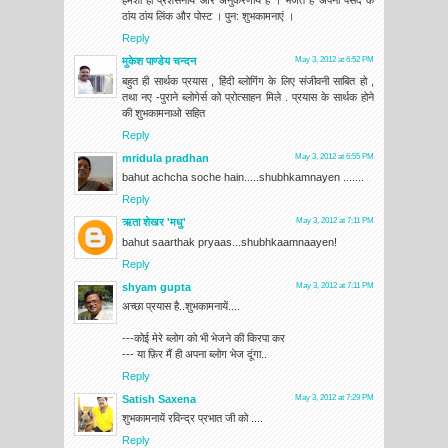
ठांय ठांय लिंक और पोस्ट । पुन: शुभकामनाएं ।
Reply
मुकेश पाण्डेय चन्दन
May 3, 2012 at 6:52 PM
बहुत ही सार्थक प्रयास , हिंदी ब्लोगिंग के लिए संजीवनी साबित हो ,
तथा नए -पुराने ब्लोगेर्स को प्रोत्साहन मिले . प्रयास के सार्थक होने
की शुभकामनाओ सहित
Reply
mridula pradhan
May 3, 2012 at 6:55 PM
bahut achcha soche hain.....shubhkamnayen .......
Reply
ऋता शेखर 'मधु'
May 3, 2012 at 7:11 PM
bahut saarthak pryaas...shubhkaamnaayen!
Reply
shyam gupta
May 3, 2012 at 7:11 PM
अच्छा प्रयास है..शुभकामनायें....
---कोई मेरे ब्लोग को भी भेजने की किरपा कर
--- या फ़िर मैं ही अपना ब्लोग भेज दूंगा..
Reply
Satish Saxena
May 3, 2012 at 7:29 PM
शुभकामनायें रविन्द्र प्रभात जी को ....
Reply