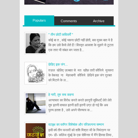
Populars
Comments
Archive
'' तीन छोटी कवितायेँ ''
कोई बा त , कोई भावना छोटी नहीं होती, बस मुख्य बात ये है
कि हम उसे कैसे लेते हैं ! विस्तृत आकाश के मुहाने से टूटता
एक तारा भी संबल बन जाता है...
छेडिए इक जंग...
ग़ज़ल खेलिए ज़ज़्बात से मत खौफ़ तारी कीजिये मुस्करा
के वेबजह ना मेहरबानी कीजिये छेडिये इक जंग ग़ुरबत
को मिटाने के ल...
हे नारी, तुम सच कहना
अत्याचार का विरोध करते करते क़ानूनी सुविधाएँ लेते लेते
तुम इतनी वाचाल इतनी हठी इतनी उग्र हो गई कि अब
पुरुष हताश है , उसे अपने पौरुषत्व क...
वटवृक्ष का ब्लॉगर विशेषांक और परिकल्पना सम्मान
इसी वर्ष तीन फरवरी को शशि मिश्रा जी के निमंत्रण पर
एम॰ डी॰ कॉलेज मुंबई के एक सेमिनार में मैंने हिस्सा लिया ,