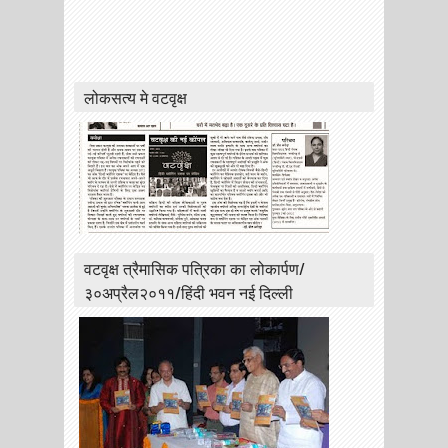
लोकसत्य मे वटवृक्ष
वटवृक्ष त्रैमासिक पत्रिका का लोकार्पण/
३०अप्रैल२०११/हिंदी भवन नई दिल्ली