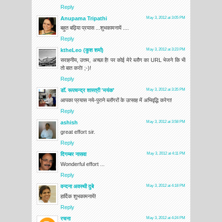
Reply
Anupama Tripathi
May 3, 2012 at 3:05 PM
बहुत बढ़िया प्रयास ...शुभकामनायें ....
Reply
ktheLeo (कुश शर्मा)
May 3, 2012 at 3:23 PM
सराहनीय, उत्तम, अच्छा है! पर कोई मेरे ब्लौग का URL भेजने कि भी
तो बात करो! ;-)!
Reply
डॉ. रूपचन्द्र शास्त्री 'मयंक'
May 3, 2012 at 3:35 PM
आपका प्रयास नये-पुराने ब्लॉगरों के उत्साह में अभिवृद्धि करेगा!
Reply
ashish
May 3, 2012 at 3:58 PM
great effort sir.
Reply
दिगम्बर नासवा
May 3, 2012 at 4:11 PM
Wonderful effort ...
Reply
वन्दना अवस्थी दुबे
May 3, 2012 at 4:18 PM
हार्दिक शुभकामनायें!
Reply
रचना
May 3, 2012 at 4:24 PM