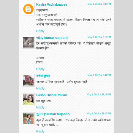
Kavita Vachaknavee
May 3, 2012 at 7:38 PM
सद्प्रयास।
समस्त शुभकामनाएँ !
व्यक्तिगत पसंद नापसंद से उठकर जितना निष्पक्ष रहा जा सके उतने
अर्थों में काम महत्वपूर्ण होगा।
Reply
vijay kumar sappatti
May 3, 2012 at 9:13 PM
ढेर सारी शुभकामनये आपको रविन्द्र जी . ये विशेषांक भी एक अनूठा
प्रयास होंगा .
आपका
विजय
Reply
मनोज कुमार
May 3, 2012 at 9:44 PM
यह एक अभिनव प्रयास है। अशेष शुभकामनाएं!
Reply
Girish Billore Mukul
May 3, 2012 at 11:18 PM
वाह बहुत उम्दा
Reply
सु-मन (Suman Kapoor)
May 3, 2012 at 11:26 PM
बहुत ही सराहनीय कदम ...सच कहा देवेन्द्र जी ने सबसे पहले आपका
नाम जुडना चाहिए ...
Reply