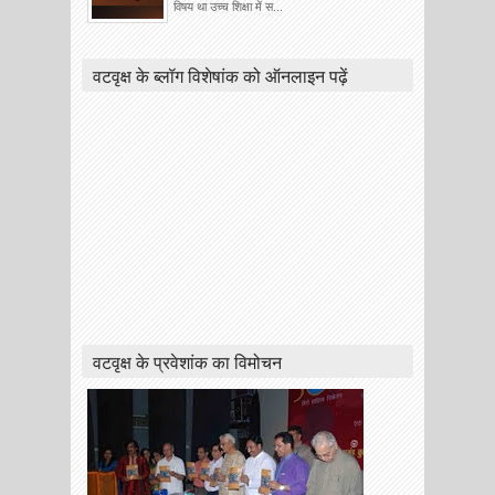
विषय था उच्च शिक्षा में स...
वटवृक्ष के ब्लॉग विशेषांक को ऑनलाइन पढ़ें
वटवृक्ष के प्रवेशांक का विमोचन