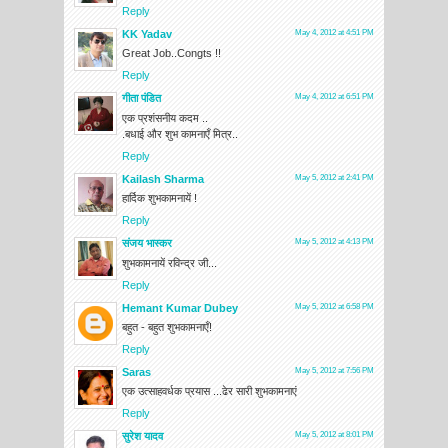
Reply
KK Yadav
May 4, 2012 at 4:51 PM
Great Job..Congts !!
Reply
गीता पंडित
May 4, 2012 at 6:51 PM
एक प्रशंसनीय कदम ..
.बधाई और शुभ कामनाएँ मित्र..
Reply
Kailash Sharma
May 5, 2012 at 2:41 PM
हार्दिक शुभकामनायें !
Reply
संजय भास्‍कर
May 5, 2012 at 4:13 PM
शुभकामनायें रविन्द्र जी...
Reply
Hemant Kumar Dubey
May 5, 2012 at 6:58 PM
बहुत - बहुत शुभकामनाएँ!
Reply
Saras
May 5, 2012 at 7:56 PM
एक उत्साहवर्धक प्रयास ...ढेर सारी शुभकामनाएं
Reply
सुरेश यादव
May 5, 2012 at 8:01 PM