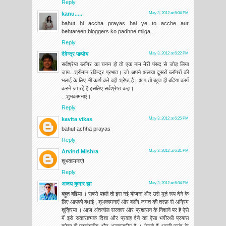
Reply
kanu.....
May 3, 2012 at 6:04 PM
bahut hi accha prayas hai ye to...acche aur
behtareen bloggers ko padhne milga...
Reply
देवेन्द्र पाण्डेय
May 3, 2012 at 6:22 PM
सर्वश्रेष्ठ ब्लॉगर का चयन हो तो एक नाम मेरी पंसद से जोड़ लिया
जाय...श्रीमान रविन्द्र प्रभात। जो अपने अलावा दूसरों ब्लॉगरों की
भलाई के लिए भी कार्य करे वही श्रेष्ठ है। आप तो बहुत ही बढ़िया कार्य
करने जा रहे हैं इसलिए सर्वश्रेष्ठ कहा।
...शुभकामनाएं।
Reply
kavita vikas
May 3, 2012 at 6:25 PM
bahut achha prayas
Reply
Arvind Mishra
May 3, 2012 at 6:31 PM
शुभकामनाएं!
Reply
अजय कुमार झा
May 3, 2012 at 6:34 PM
बहुत बढिया । सबसे पहले तो इस नई योजना और उसे मूर्त रूप देने के
लिए आपको बधाई , शुभकामनाएं और ब्लॉग जगत की तरफ़ से अग्रिम
शुक्रिया । आज अंतर्जाल सरकार और प्रशासन के निशाने पर है ऐसे
में इसे सकारात्मक दिशा और प्रवाह देने का ऐसा भगीरथी प्रयास
हमेशा ही प्रशंसनीय और अनुकरणीय है । भेजते हैं अपनी पसंद के