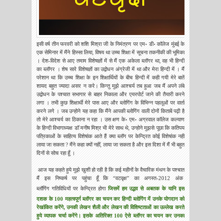
इसी वर्ष तीन फरवरी को शशि मिश्रा जी के निमंत्रण पर एम॰ डी॰ कॉलेज मुंबई के
एक सेमिनार में मैंने हिस्सा लिया
,
विषय था उच्च शिक्षा में सूचना तकनीकी की भूमिका
। देश-विदेश से आए तमाम विशेषज्ञों में से मैं एक अकेला ब्लॉगर था
,
वह भी हिन्दी
का ब्लॉगर । शेष सारे विशेषज्ञों का उद्वोधन अंग्रेजी में था और मेरा हिन्दी में । मैं
परेशान था कि उच्च शिक्षा के इन शिक्षार्थियों के बीच हिन्दी में कही गयी मेरे बातें
शायद बहुत ज्यादा असर न करे। किन्तु मुझे आश्चर्य तब हुआ जब मैं अपने लंबे
उद्वोधन के पश्चात सभागार से बाहर निकाला और एयरपोर्ट जाने की तैयारी करने
लगा । तभी कुछ शिक्षार्थी मेरे पास आए और ब्लोगिंग के विभिन्न पहलूओं पर वार्ता
करने लगे । जब उन्होने यह कहा कि मैंने आपकी ब्लोगिंग वाली दोनों किताबें पढ़ी है
तो मेरे आश्चर्य का ठिकाना न रहा । उस क्षण के॰ एम॰ अग्रवाल कॉलेज कल्याण
के हिन्दी विभागाध्यक्ष डॉ मनीष मिश्र भी मेरे साथ थे
,
उन्होने मुझसे पूछा कि कतिपय
पत्रिकाओं के साहित्य विशेषांक आते हैं क्या ब्लॉग पर केन्द्रित कोई विशेषांक नहीं
लाया जा सकता
?
मैंने कहा क्यों नहीं
,
लाया जा सकता है और इस दिशा में मैं भी बहुत
दिनों से सोच रहा हूँ ।
आज यह कहते हुये मुझे खुशी हो रही है कि कई महीनों के वैचारिक मंथन के पश्चात
मैं इस निष्कर्ष पर पहुंचा हूँ कि “वटवृक्ष” का अगस्त-2012 अंक
ब्लॉगिंग
गतिविधियों पर केन्द्रित होगा
जिसमें हम उद्भव से अबतक के यानि इस
दशक के 100 महत्वपूर्ण ब्लॉगर का चयन कर हिन्दी ब्लोगिंग में उनके योगदान को
रेखांकित करेंगे
,
उनकी लेखन शैली और लेखन की विशिष्टताओं का उल्लेख करते
हुये व्यापक चर्चा करेंगे। इसके अतिरिक्त 100 ऐसे ब्लॉगर का चयन कर उनका