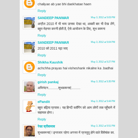
chaliyae ab yae bhi daekhatae haen
Reply
SANDEEP PANWAR
May 3, 2012 at 5:03 PM
अप्रैल 2010 में भी भव्य उत्सव देखा था, अबकी बार भी देख लेंगे,
बहुत मेहनत करनी होती है, ऐसे आयोजन के लिए, शुभ कामना
Reply
SANDEEP PANWAR
May 3, 2012 at 5:04 PM
2010 को 2011 पढ़ा जाए
Reply
Shikha Kaushik
May 3, 2012 at 5:27 PM
achchha prayas hai visheshank nikalne ka .badhai
Reply
girish pankaj
May 3, 2012 at 5:35 PM
अभिनंदन...........शुभकामनाएं..........
Reply
ePandit
May 3, 2012 at 5:44 PM
बहुत बढ़िया प्रयास। यह हिन्दी ब्लॉगिंग को आम लोगों तक पहुँचाने में
सहायक होगा।
Reply
रेखा श्रीवास्तव
May 3, 2012 at 5:51 PM
शुभकामनाएं ! इन्तजार रहेगा अगस्त में प्रस्तुतु होने वाले विशेषांक का.