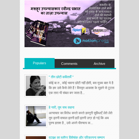
Populars
Comments
Archive
'' तीन छोटी कवितायेँ ''
कोई बा त , कोई भावना छोटी नहीं होती, बस मुख्य बात ये है
कि हम उसे कैसे लेते हैं ! विस्तृत आकाश के मुहाने से टूटता
एक तारा भी संबल बन जाता है...
हे नारी, तुम सच कहना
अत्याचार का विरोध करते करते क़ानूनी सुविधाएँ लेते लेते
तुम इतनी वाचाल इतनी हठी इतनी उग्र हो गई कि अब
पुरुष हताश है , उसे अपने पौरुषत्व क...
वटवृक्ष का ब्लॉगर विशेषांक और परिकल्पना सम्मान