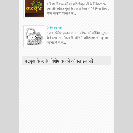
इसी वर्ष तीन फरवरी को शशि मिश्रा जी के निमंत्रण पर
एम॰ डी॰ कॉलेज मुंबई के एक सेमिनार में मैंने हिस्सा लिया ,
विषय था उच्च शिक्षा में स...
छेडिए इक जंग...
ग़ज़ल खेलिए ज़ज़्बात से मत खौफ़ तारी कीजिये मुस्करा
के वेबजह ना मेहरबानी कीजिये छेडिये इक जंग ग़ुरबत
को मिटाने के ल...
वटवृक्ष के ब्लॉग विशेषांक को ऑनलाइन पढ़ें