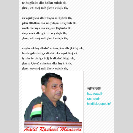
tc ds gSoku dks balku cuk;k tk,
;kse , et+nwj mlh jkst+ euk;k tk,
cs xqukgksa dh lt+k,sa u [kjhnh tk,
pUn flDdksa esa naqvk,sa u [kjhnh tk,
nw/k ds cnys esa ek¡,s u [kjhnhs tk,
eksy eerk dk ;gk¡ tc u yxk;k tk,
;kse , et+nwj mlh jkst+ euk;k tk,
vnyks vkfny dksbZ et+nwjksa dh [kkfrj vk,
bu ds gd+ ds fy,s dksbZ rks equkft+j vk,
iy nks iy ds fy,s fQj ls dksbZ lkfgj vk,
;kn tc Qt+Z vnhcksa dks fnyk;k
tk,
;kse , et+nwj mlh jkst+ euk;k tk,
आदिल रशीद
http://aadil-
rasheed-
hindi.blogspot.in/