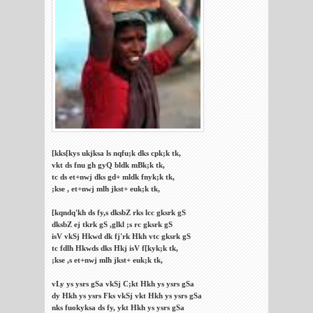
[kks[kys ukjksa ls nqfu;k dks cpk;k tk,
vkt ds fnu gh gyQ bldk mBk;k tk,
tc ds et+nwj dks gd+ mldk fnyk;k tk,
;kse , et+nwj mlh jkst+ euk;k tk,
[kqndq'kh ds fy,s dksbZ rks lcc gksrk gS
dksbZ ej tkrk gS ,glkl ;s rc gksrk gS
isV vkSj Hkwd dk fj'rk Hkh vtc gksrk gS
tc fdlh Hkwds dks Hkj isV f[kyk;k tk,
;kse ,s et+nwj mlh jkst+ euk;k tk,
vLy ys ysrs gSa vkSj C;kt Hkh ys ysrs gSa
dy Hkh ys ysrs Fks vkSj vkt Hkh ys ysrs gSa
nks fuokyksa ds fy, ykt Hkh ys ysrs gSa