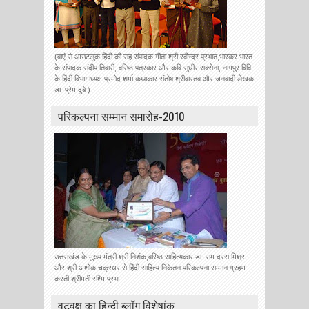
(वाएं से आउटलुक हिंदी की सह संपादक गीता श्री,रवीन्द्र प्रभात,भास्कर भारत
के संपादक संदीप तिवारी, वरिष्ठ पत्रकार और कवि सुधीर सक्सेना, नागपुर विवि
के हिंदी विभागाध्यक्ष प्रमोद शर्मा,कथाकार संतोष श्रीवास्तव और जनवादी लेखक
डा. प्रेम दुबे )
परिकल्पना सम्मान समारोह-2010
उत्तराखंड के मुख्य मंत्री श्री निशंक,वरिष्ठ साहित्यकार डा. राम दरस मिश्र
और श्री अशोक चक्रधर से हिंदी साहित्य निकेतन परिकल्पना सम्मान ग्रहण
करती श्रीमती रश्मि प्रभा
वटवृक्ष का हिन्दी ब्लॉग विशेषांक