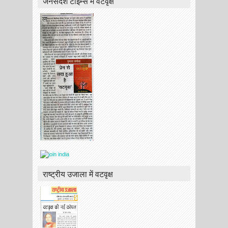
जनसंदेश टाइम्स में वटवृक्ष
राष्ट्रीय उजाला में वटवृक्ष