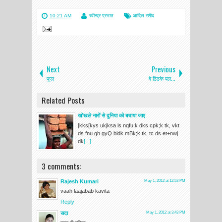
10:21 AM
रवीन्द्र प्रभात
आदिल रशीद
Next
Previous
फूल
वे ठिठके पल...
Related Posts
खोखले नारों से दुनिया को बचाया जाए
[kks[kys ukjksa ls nqfu;k dks cpk;k tk, vkt
ds fnu gh gyQ bldk mBk;k tk, tc ds et+nwj
dk
[...]
3 comments:
Rajesh Kumari
May 1, 2012 at 12:53 PM
vaah laajabab kavita
Reply
सदा
May 1, 2012 at 3:43 PM