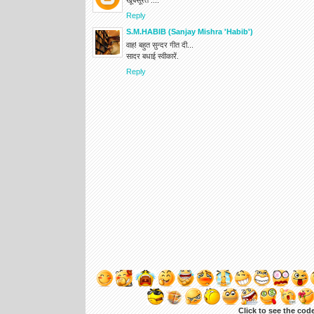
खूबसूरत ....
Reply
S.M.HABIB (Sanjay Mishra 'Habib')
वाह! बहुत सुन्दर गीत दी...
सादर बधाई स्वीकारें.
Reply
Click to see the cod