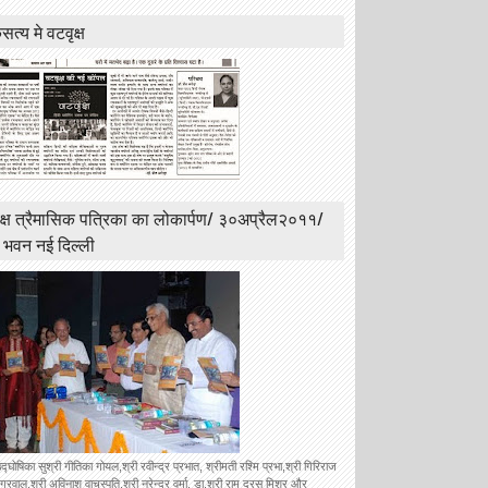
त्य मे वटवृक्ष
क्ष त्रैमासिक पत्रिका का लोकार्पण/ ३०अप्रैल२०११/
ी भवन नई दिल्ली
उद्घोषिका सुश्री गीतिका गोयल,श्री रवीन्द्र प्रभात, श्रीमती रश्मि प्रभा,श्री गिरिराज
रवाल,श्री अविनाश वाचस्पति,श्री नरेन्द्र वर्मा, डा.श्री राम दरस मिश्र और