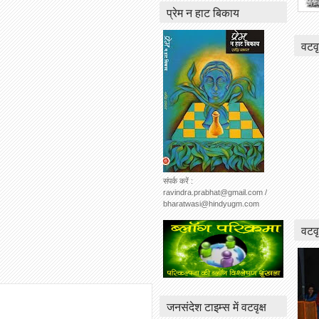
प्रेम न हाट बिकाय
वटवृ
संपर्क करें :
ravindra.prabhat@gmail.com /
bharatwasi@hindyugm.com
वटवृ
जनसंदेश टाइम्स में वटवृक्ष