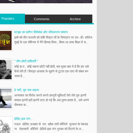
Populars
Comments
Archive
वटवृक्ष का ब्लॉगर विशेषांक और परिकल्पना सम्मान
इसी वर्ष तीन फरवरी को शशि मिश्रा जी के निमंत्रण पर एम॰ डी॰ कॉलेज
मुंबई के एक सेमिनार में मैंने हिस्सा लिया , विषय था उच्च शिक्षा में स...
'' तीन छोटी कवितायेँ ''
कोई बा त , कोई भावना छोटी नहीं होती, बस मुख्य बात ये है कि हम उसे
कैसे लेते हैं ! विस्तृत आकाश के मुहाने से टूटता एक तारा भी संबल बन
जाता है...
हे नारी, तुम सच कहना
अत्याचार का विरोध करते करते क़ानूनी सुविधाएँ लेते लेते तुम इतनी
वाचाल इतनी हठी इतनी उग्र हो गई कि अब पुरुष हताश है , उसे अपने
पौरुषत्व क...
छेडिए इक जंग...
ग़ज़ल खेलिए ज़ज़्बात से मत खौफ़ तारी कीजिये मुस्करा के वेबजह
ना मेहरबानी कीजिये छेडिये इक जंग ग़ुरबत को मिटाने के ल...