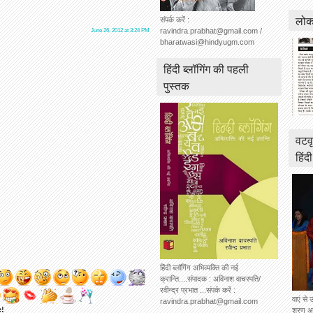
लोकस
संपर्क करें :
ravindra.prabhat@gmail.com /
June 26, 2012 at 3:24 PM
bharatwasi@hindyugm.com
हिंदी ब्लॉगिंग की पहली
पुस्तक
वटवृ
हिंद
हिंदी ब्लॉगिंग अभिव्यक्ति की नई
क्रान्ति....संपादक : अविनाश वाचस्पति/
रवीन्द्र प्रभात ...संपर्क करें :
वाएं से 
ravindra.prabhat@gmail.com
e!
शरण अग्