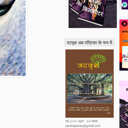
वटवृक्ष अब पत्रिका के रूप में
मई २०११ / मूल्य : २०/-संपर्क :
parikalpanaa@gmail.com