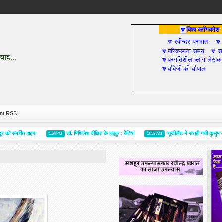
विश्व ब्लॉगकोश
🔽
रवीन्द्र प्रभात
🔽

परिकल्पना समय
सा
🔽
🔽
प्रगतिशील ब्लॉग लेखक
🔽
चौबेजी की चौपाल
🔽
nt RSS
र्पित हाइगा
डॉ. मिथिलेश दीक्षित के हाइकु : बेटियां
न्यूजीलैंड में सराही गयी कुसुम वर्मा क
1:54 PM
11:58 AM