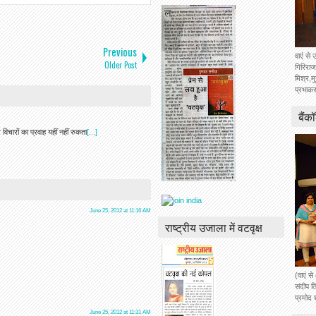
Previous
वाएं से 
Older Post
गिरिराज
मिश्र,म
प्रभाकर
बैंक
 विचारों का प्रवाह यहीं नहीं रुकता
[...]
June 25, 2012 at 11:16 AM
राष्ट्रीय उजाला में वटवृक्ष
(वाएं स
संदीप ति
प्रमोद 
June 25, 2012 at 11:31 AM