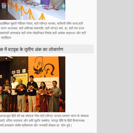
उद्घोषिका सुश्री गीतिका गोयल, श्री रवीन्द्र प्रभात, श्रीमती रश्मि प्रभा,श्री
 शरण अग्रवाल, श्री अविनाश वाचस्पति, श्री नरेन्द्र वर्मा, डा. श्री राम दरस
ुख्यमंत्री उत्तराखंड श्री रमेश पोखरियाल निशंक,श्री अशोक चक्रधर और श्री
 श्रोत्रिय
ॉक में वटवृक्ष के तृतीय अंक का लोकार्पण
े आउटलुक हिंदी की सह संपादक गीता श्री,रवीन्द्र प्रभात,भास्कर भारत के संपादक
वारी, वरिष्ठ पत्रकार और कवि सुधीर सक्सेना, नागपुर विवि के हिंदी विभागाध्यक्ष
शर्मा,कथाकार संतोष श्रीवास्तव और जनवादी लेखक डा. प्रेम दुबे )