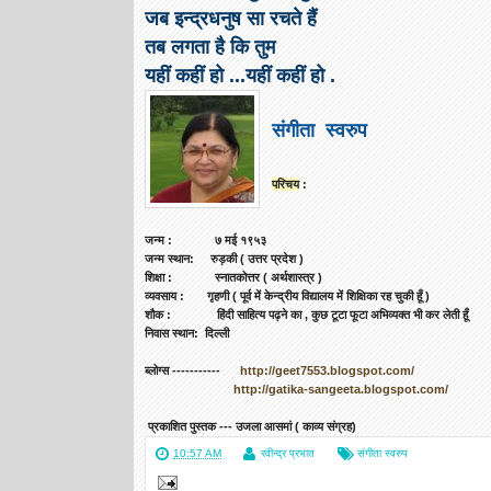
जब इन्द्रधनुष सा रचते हैं
तब लगता है कि तुम
यहीं कहीं हो ...यहीं कहीं हो .
संगीता स्वरुप
परिचय
:
जन्म : ७ मई १९५३
जन्म स्थान: रुड़की ( उत्तर प्रदेश )
शिक्षा : स्नातकोत्तर ( अर्थशास्त्र )
व्यवसाय : गृहणी ( पूर्व में केन्द्रीय विद्यालय में शिक्षिका रह चुकी हूँ )
शौक : हिंदी साहित्य पढ़ने का , कुछ टूटा फूटा अभिव्यक्त भी कर लेती हूँ
निवास स्थान: दिल्ली
ब्लोग्स -----------
http://
geet7553.blogspot.com/
htt
p://gatika-sangeeta.blogspot.
com/
प्रकाशित पुस्तक --- उजला आसमां ( काव्य संग्रह)
10:57 AM
रवीन्द्र प्रभात
संगीता स्वरुप