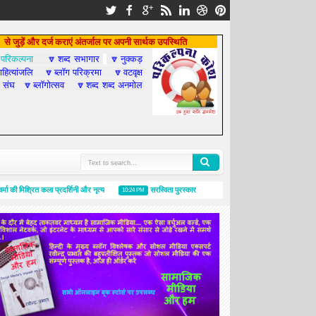
से जुड़ें और दर्ज कराएं अंतर्जाल पर अपनी सार्थक उपस्थिति
परिकल्पना
शब्द सभागार
नुक्कड़

🔽
🔽
हित्यांजलि
ब्लॉग परिक्रमा
वटवृक्ष
🔽
🔽
 संघ
ब्लॉगोत्सव
शब्द शब्द अनमोल
🔽
🔽
ी मिश्रित कला प्रदर्शिनी और नृत्य
सरस्विता पुरस्कार
ब्लॉगोत्सव-२०१४, राजनीति का गुण्‍डा
10:24 PM
3:00 PM