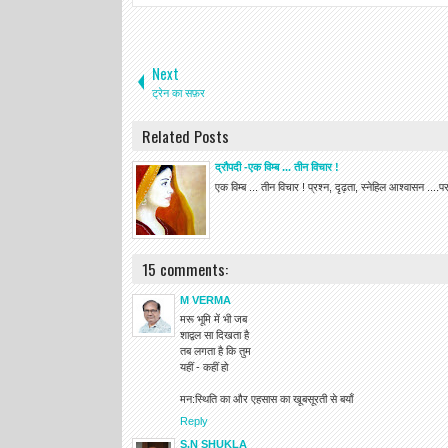
Next
ट्रेन का सफ़र
Related Posts
द्रौपदी -एक विम्ब ... तीन विचार !
एक विम्ब ... तीन विचार ! प्रश्न, दृढ़ता, स्नेहिल आश्वासन ....पर
15 comments:
M VERMA
मरू भूमि में भी जब
शाद्वल सा दिखता है
तब लगता है कि तुम
यहीं - कहीं हो
मन:स्थिति का और एहसास का खूबसूरती से बयाँ
Reply
S.N SHUKLA