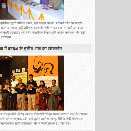
उद्घोषिका सुश्री गीतिका गोयल, श्री रवीन्द्र प्रभात, श्रीमती रश्मि प्रभा,श्री
 शरण अग्रवाल, श्री अविनाश वाचस्पति, श्री नरेन्द्र वर्मा, डा. श्री राम दरस
ुख्यमंत्री उत्तराखंड श्री रमेश पोखरियाल निशंक,श्री अशोक चक्रधर और श्री
 श्रोत्रिय
ॉक में वटवृक्ष के तृतीय अंक का लोकार्पण
े आउटलुक हिंदी की सह संपादक गीता श्री,रवीन्द्र प्रभात,भास्कर भारत के संपादक
वारी, वरिष्ठ पत्रकार और कवि सुधीर सक्सेना, नागपुर विवि के हिंदी विभागाध्यक्ष
शर्मा,कथाकार संतोष श्रीवास्तव और जनवादी लेखक डा. प्रेम दुबे )