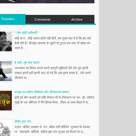
Populars
Comments
Archive
'' तीन छोटी कवितायेँ ''
कोई बा त , कोई भावना छोटी नहीं होती, बस मुख्य बात ये है कि हम उसे
कैसे लेते हैं ! विस्तृत आकाश के मुहाने से टूटता एक तारा भी संबल बन
जाता है...
हे नारी, तुम सच कहना
अत्याचार का विरोध करते करते क़ानूनी सुविधाएँ लेते लेते तुम इतनी
वाचाल इतनी हठी इतनी उग्र हो गई कि अब पुरुष हताश है , उसे अपने
पौरुषत्व क...
वटवृक्ष का ब्लॉगर विशेषांक और परिकल्पना सम्मान
इसी वर्ष तीन फरवरी को शशि मिश्रा जी के निमंत्रण पर एम॰ डी॰ कॉलेज
मुंबई के एक सेमिनार में मैंने हिस्सा लिया , विषय था उच्च शिक्षा में स...
छेडिए इक जंग...
ग़ज़ल खेलिए ज़ज़्बात से मत खौफ़ तारी कीजिये मुस्करा के वेबजह
ना मेहरबानी कीजिये छेडिये इक जंग ग़ुरबत को मिटाने के ल...