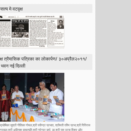
त्य मे वटवृक्ष
क्ष त्रैमासिक पत्रिका का लोकार्पण/ ३०अप्रैल२०११/
ी भवन नई दिल्ली
उद्घोषिका सुश्री गीतिका गोयल,श्री रवीन्द्र प्रभात, श्रीमती रश्मि प्रभा,श्री गिरिराज
रवाल,श्री अविनाश वाचस्पति,श्री नरेन्द्र वर्मा, डा.श्री राम दरस मिश्र और