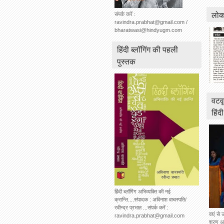
लोकस
संपर्क करें :
ravindra.prabhat@gmail.com /
bharatwasi@hindyugm.com
हिंदी ब्लॉगिंग की पहली
पुस्तक
वटवृ
हिंद
हिंदी ब्लॉगिंग अभिव्यक्ति की नई
क्रान्ति....संपादक : अविनाश वाचस्पति/
रवीन्द्र प्रभात ...संपर्क करें :
वाएं से 
ravindra.prabhat@gmail.com
शरण अग्