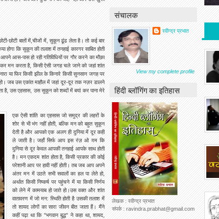
संचालक
रवीन्द्र प्रभात
ी-छोटी बातों में,चीजों में, सुकून ढूंढ लेता है। तो कई बार
िया होगा कि सुकून की तलाश में तनहाई कारगर साबित होती
 आपने आस-पास हो रही गतिविधियों पर गौर करने का मौक़ा
भाग कर मन करता है, किसी ऐसी जगह चले जाने को जहां शांत
View my complete profile
िनारा या फिर किसी झील के किनारे किसी सुनसान जगह पर
हो। जब उस एकांत माहौल में जहां दूर-दूर तक नज़र डालने
हिंदी ब्लॉगिंग का इतिहास
ै, उस एहसास, उस सुकून को शब्दों में बयां कर पाना मेरे
एक ऐसी शांति का एहसास जो समुद्र की लहरों के
शोर से भी भंग नहीं होती, बल्कि मन को बहुत सुकून
देती है और आपको एक अलग ही दुनिया में दूर कहीं
ले जाती है। जहाँ सिर्फ आप इस रंज़ ओ ग़म कि
दुनिया से दूर केवल आपकी तनहाई आपके साथ होती
है। मन एकदम शांत होता है, किसी प्रकार की कोई
परेशानी आप पर हावी नहीं होती। तब जब आप अपने
अंतर मन में उठते सभी सवालों का हल पा लेते हो,
अर्थात किसी निष्कर्ष पर पहुंचने में या किसी निर्णय
को लेने में कामयाब हो जाते हो।उस वक्त और शांत
वातावरण में जो मन: स्थिति होती है उसकी तलाश में
लेखक : रवीन्द्र प्रभात
तो शायद लोगों का सारा जीवन बीत जाता हैं। मैंने
संपर्क : ravindra.prabhat@gmail.com
कहीं पढ़ा था कि "भगवान बुद्ध" ने कहा था, शायद,