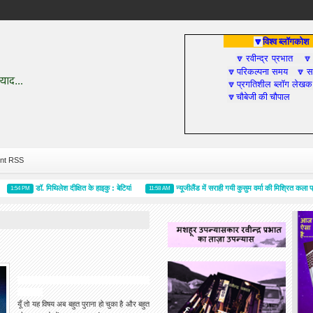
विश्व ब्लॉगकोश
🔽
रवीन्द्र प्रभात
🔽

परिकल्पना समय
सा
🔽
🔽
प्रगतिशील ब्लॉग लेखक
🔽
चौबेजी की चौपाल
🔽
nt RSS
डॉ. मिथिलेश दीक्षित के हाइकु : बेटियां
न्यूजीलैंड में सराही गयी कुसुम वर्मा की मिश्रित कला प्रदर्शिन
4 PM
11:58 AM
यूँ तो यह विषय अब बहुत पुराना हो चुका है और बहुत