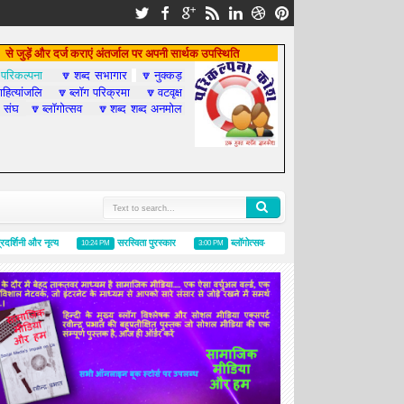
से जुड़ें और दर्ज कराएं अंतर्जाल पर अपनी सार्थक उपस्थिति
परिकल्पना
शब्द सभागार
नुक्कड़

🔽
🔽
हित्यांजलि
ब्लॉग परिक्रमा
वटवृक्ष
🔽
🔽
 संघ
ब्लॉगोत्सव
शब्द शब्द अनमोल
🔽
🔽
ी और नृत्य
सरस्विता पुरस्कार
ब्लॉगोत्सव-२०१४, राजनीति का गुण्‍डा : अविनाश वाचस्‍पति
10:24 PM
3:00 PM