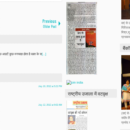
Previous
वाएं से 
Older Post
गिरिराज
मिश्र,म
प्रभाकर
बैंक
ुछ आहटें कुछ मनचाहा होता है वक़्त के स
[...]
July 10, 2012 at 5:21 PM
राष्ट्रीय उजाला में वटवृक्ष
July 12, 2012 at 9:02 AM
(वाएं स
संदीप ति
प्रमोद 