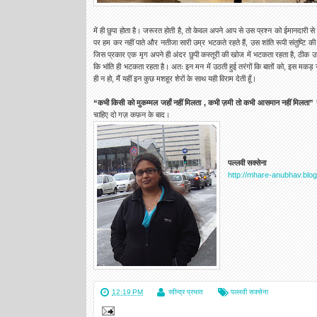
में ही छुपा होता है। जरूरत होती है, तो केवल अपने आप से उस प्रश्न को ईमानदारी स
पर हम कर नहीं पाते और नतीजा सारी उम्र भटकते रहते हैं, उस शांति रूपी संतुष्टि 
जिस प्रकार एक मृग अपने ही अंदर छुपी कस्तूरी की खोज में भटकता रहता है, ठीक उसी 
कि भांति ही भटकता रहता है। अतः इन मन में उठती हुई तरंगों कि बातों को, इस मकड़
ही न हो, मैं यहीं इन कुछ मशहूर शेरों के साथ यही विराम देती हूँ।
“कभी किसी को मुकम्मल जहाँ नहीं मिलता , कभी ज़मी तो कभी आसमान नहीं मिलता”
य
चाहिए दो गज़ कफ़न के बाद
।
पल्लवी सक्सेना
http://mhare-anubhav.blog
12:19 PM
रवीन्द्र प्रभात
पल्लवी सक्सेना