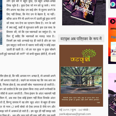
लोग इस बारे में बहुत कुछ, एवं बहुत अच्छा-अच्छा
लिख चुके है। कुछ ऐसा जो मन को छू जाये। मगर
मैंने अपना यह लेख उन कई लोग से तुलना करने के
लिए नहीं लिखा, कि मेरा उन से बेहतर है, या नहीं।
बल्कि आज मैंने भी अपने मन में उठती हुई कुछ तरंगों
को शब्द रूप देना का प्रयत्न किया है। मन के बारे
में क्या कहूँ, कहाँ से शुरुआत करूँ इस एक शब्द के
विस्तार की, जो कि एक भावनाओं का समुंदर है। या
फिर यूँ कहिए कि भावनाओं का मकड़ जाल है।
वटवृक्ष अब पत्रिका के रूप में
जिसमें हम चाहे अनचाहे पड़ ही जाते है और हर पल
इस समुद्र रूपी मन में भावना रूपी कोई न कोई लहर
उठती ही रहती है। जो हर पल कुछ न कुछ सोचने
ती हुई भावनाओं की तरंगें" जो कभी सुखद होती हैं, तो कभी
्रतीत होता हो, कि यदि आपका मन अच्छा है, तो आपको अपने
ने की क्षमता रखते हो। कहने का मतलब यह कि जब आप का
, निराश होता है, तब आपकी सोच नकारात्मक हो जाती है।
जीवन को दर्शाता है कि एक इंसान किस तरह अपने मनोभावों के
 जीवों से अलग करती हैं। जिस इंसान के अंदर भावनायें नहीं
 जीवन में, अब तक ऐसा कोई इंसान नहीं मिला जिसके अंदर
हैं, किन्तु वास्तव में वह लोग खुद अंदर से बहुत ही साफ
ंदर से नरम।J कभी सोचो तो ऐसा लगता है जैसे मन और
मई २०११ / मूल्य : २०/-संपर्क :
समझ पाने में असमर्थ हो जाते हैं। हम खुद ही नहीं समझ पाते
parikalpanaa@gmail.com
ुछ पा लिया हो। अब और कुछ पाने की चाह नहीं और उस ख़ुशी