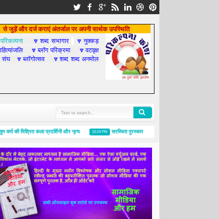
से जुड़ें और दर्ज कराएं अंतर्जाल पर अपनी सार्थक उपस्थिति
परिकल्पना
शब्द सभागार
नुक्कड़

🔽
🔽
हित्यांजलि
ब्लॉग परिक्रमा
वटवृक्ष
🔽
🔽
 संघ
ब्लॉगोत्सव
शब्द शब्द अनमोल
🔽
🔽
मा की मिश्रित कला प्रदर्शिनी और नृत्य
सरस्विता पुरस्कार
ब्लॉगोत्सव-२०१४, राजनीति का गुण
10:24 PM
3:00 PM