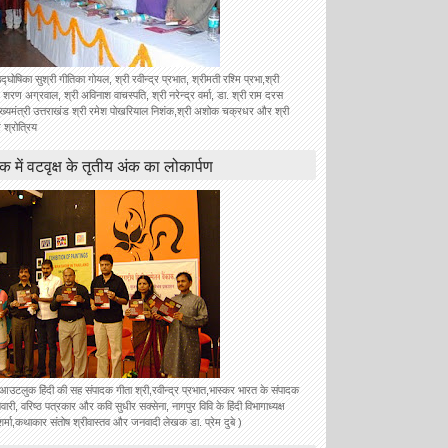
उद्घोषिका सुश्री गीतिका गोयल, श्री रवीन्द्र प्रभात, श्रीमती रश्मि प्रभा,श्री
 शरण अग्रवाल, श्री अविनाश वाचस्पति, श्री नरेन्द्र वर्मा, डा. श्री राम दरस
ुख्यमंत्री उत्तराखंड श्री रमेश पोखरियाल निशंक,श्री अशोक चक्रधर और श्री
 श्रोत्रिय
ॉक में वटवृक्ष के तृतीय अंक का लोकार्पण
े आउटलुक हिंदी की सह संपादक गीता श्री,रवीन्द्र प्रभात,भास्कर भारत के संपादक
वारी, वरिष्ठ पत्रकार और कवि सुधीर सक्सेना, नागपुर विवि के हिंदी विभागाध्यक्ष
शर्मा,कथाकार संतोष श्रीवास्तव और जनवादी लेखक डा. प्रेम दुबे )