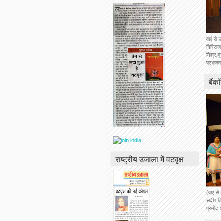
वाएं से 
गिरिराज
|
मिश्र,म
प्रभाकर
बैंक
राष्ट्रीय उजाला में वटवृक्ष
(वाएं स
संदीप ति
प्रमोद 