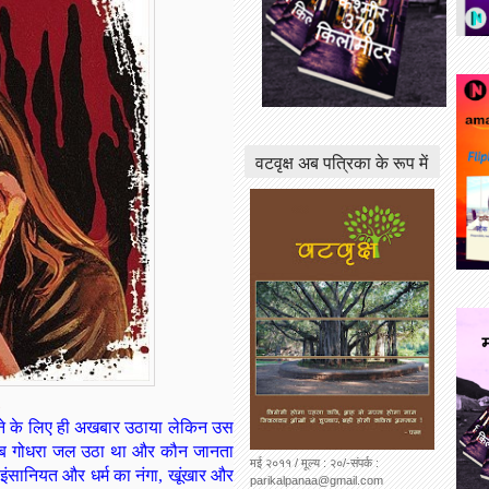
वटवृक्ष अब पत्रिका के रूप में
2
ढ़ने के लिए ही अखबार उठाया लेकिन उस
 जब गोधरा जल उठा था और कौन जानता
मई २०११ / मूल्य : २०/-संपर्क :
 इंसानियत और धर्म का नंगा, खूंखार और
parikalpanaa@gmail.com