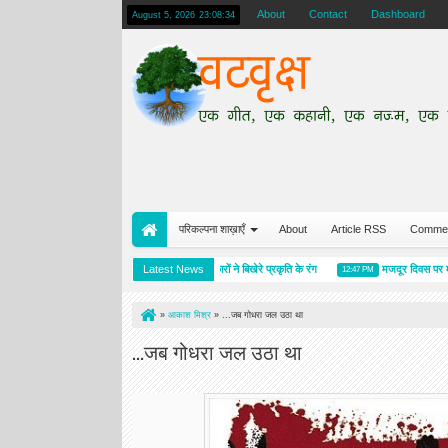
About
Contact
Dashboard
August 5, 2026
23:08:35
परिकल्पना शाख़ाएँ
About
Article RSS
Comme
र प्रभात
हाइगा कार्यशाला में रचनाकारों ने बिखेरे प्रकृति के रंग
Latest News
मजदूर दिवस पर मजदूर को
09:24 AM
12:47 PM
»
आकाश मिश्र
»
...जब गोधरा जल उठा था
...जब गोधरा जल उठा था