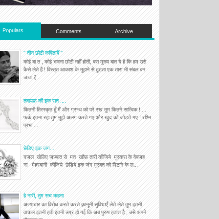
Populars
Comments
Archive
'' तीन छोटी कवितायेँ ''
कोई बा त , कोई भावना छोटी नहीं होती, बस मुख्य बात ये है कि हम उसे
कैसे लेते हैं ! विस्तृत आकाश के मुहाने से टूटता एक तारा भी संबल बन
जाता है...
तवायफ़ की इक रात ....
कितनी तिरस्कृत हूँ मैं और ग्रन्थ को परे रख तुम कितने सात्विक !....
फर्क इतना रहा तुम मुझे अलग करते गए और खुद को जोड़ते गए ! रश्मि
प्रभा ...
छेडिए इक जंग...
ग़ज़ल खेलिए ज़ज़्बात से मत खौफ़ तारी कीजिये मुस्करा के वेबजह
ना मेहरबानी कीजिये छेडिये इक जंग ग़ुरबत को मिटाने के ल...
हे नारी, तुम सच कहना
अत्याचार का विरोध करते करते क़ानूनी सुविधाएँ लेते लेते तुम इतनी
वाचाल इतनी हठी इतनी उग्र हो गई कि अब पुरुष हताश है , उसे अपने