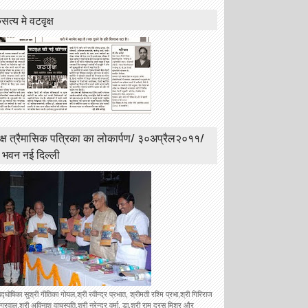
त्य मे वटवृक्ष
क्ष त्रैमासिक पत्रिका का लोकार्पण/ ३०अप्रैल२०११/
ी भवन नई दिल्ली
उद्घोषिका सुश्री गीतिका गोयल,श्री रवीन्द्र प्रभात, श्रीमती रश्मि प्रभा,श्री गिरिराज
रवाल,श्री अविनाश वाचस्पति,श्री नरेन्द्र वर्मा, डा.श्री राम दरस मिश्र और