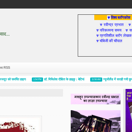
विश्व ब्लॉगकोश
🔽
रवीन्द्र प्रभात
🔽

परिकल्पना समय
सा
🔽
🔽
प्रगतिशील ब्लॉग लेखक
🔽
चौबेजी की चौपाल
🔽
nt RSS
 समर्पित हाइगा
डॉ. मिथिलेश दीक्षित के हाइकु : बेटियां
न्यूजीलैंड में सराही गयी कुसुम वर्
1:54 PM
11:58 AM