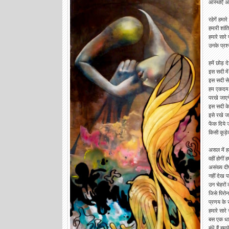
आस्थाएँ अ
रहेगें हमारे
हमारी शांति
हमारे सारे
उनके प्रश्
हमें छोड़ देन
इस सदी में
इस सदी से
हम एकदम स
परखे जाएगे
इस सदी के
इसे रखे जा
फेंक दिये 
किसी कूड़ेद
असल में हम
वहीं होगीं
असंख्य दी
नहीं देख पाए
उन चेहरों 
जिसे पिरोन
प्रणय के सू
हमारे सारे 
बस एक धागे
बंधें हैं हमार