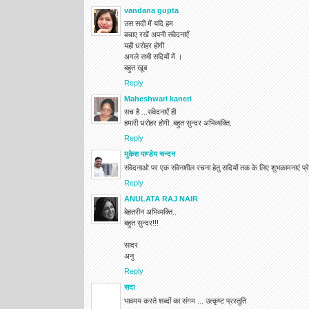
vandana gupta
उस सदी में यदि हम
बचाए रखें अपनी संवेदनाएँ
यही धरोहर होगी
अगले सभी सदियों में ।
बहुत खूब
Reply
Maheshwari kaneri
सच है ...संवेदनाएँ ही
हमारी धरोहर होगी..बहुत सुन्दर अभिव्यक्ति.
Reply
मुकेश पाण्डेय चन्दन
संवेदनाओ पर एक संवेनशील रचना हेतु सदियों तक के लिए शुभकामनाएं प्रेष
Reply
ANULATA RAJ NAIR
बेहतरीन अभिव्यक्ति..
बहुत सुन्दर!!!
सादर
अनु
Reply
सदा
भावमय करते शब्‍दों का संगम ... उत्‍कृष्‍ट प्रस्‍तुति