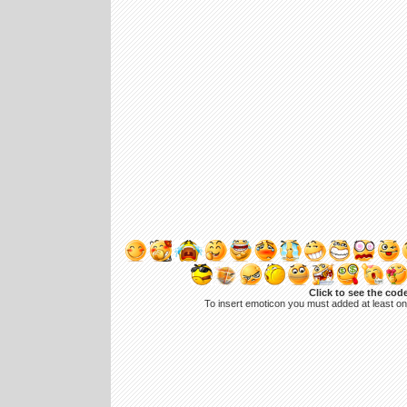
Click to see the cod
To insert emoticon you must added at least o