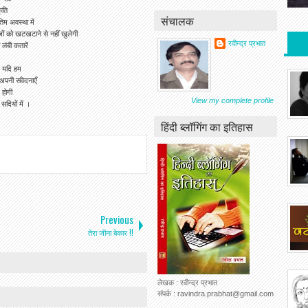
कृति
संचालक
िम अवस्था में
ं को खटखटाने से नहीं खुलेगी
रवीन्द्र प्रभात
लंबी कतारें
ं यदि हम
अपनी संवेदनाएँ
 होगी
View my complete profile
दियों में ।
हिंदी ब्लॉगिंग का इतिहास
Previous
तेरा जीना बेकार !!
लेखक : रवीन्द्र प्रभात
संपर्क : ravindra.prabhat@gmail.com