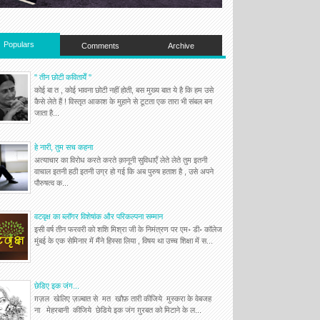
Populars
Comments
Archive
'' तीन छोटी कवितायेँ ''
कोई बा त , कोई भावना छोटी नहीं होती, बस मुख्य बात ये है कि हम उसे
कैसे लेते हैं ! विस्तृत आकाश के मुहाने से टूटता एक तारा भी संबल बन
जाता है...
हे नारी, तुम सच कहना
अत्याचार का विरोध करते करते क़ानूनी सुविधाएँ लेते लेते तुम इतनी
वाचाल इतनी हठी इतनी उग्र हो गई कि अब पुरुष हताश है , उसे अपने
पौरुषत्व क...
वटवृक्ष का ब्लॉगर विशेषांक और परिकल्पना सम्मान
इसी वर्ष तीन फरवरी को शशि मिश्रा जी के निमंत्रण पर एम॰ डी॰ कॉलेज
मुंबई के एक सेमिनार में मैंने हिस्सा लिया , विषय था उच्च शिक्षा में स...
छेडिए इक जंग...
ग़ज़ल खेलिए ज़ज़्बात से मत खौफ़ तारी कीजिये मुस्करा के वेबजह
ना मेहरबानी कीजिये छेडिये इक जंग ग़ुरबत को मिटाने के ल...