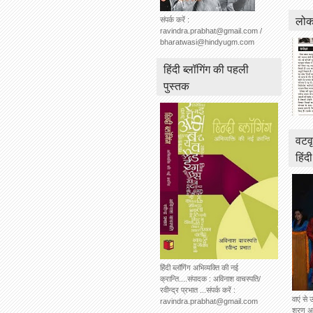
लोकस
संपर्क करें :
ravindra.prabhat@gmail.com /
bharatwasi@hindyugm.com
हिंदी ब्लॉगिंग की पहली
पुस्तक
वटवृ
हिंद
हिंदी ब्लॉगिंग अभिव्यक्ति की नई
क्रान्ति....संपादक : अविनाश वाचस्पति/
रवीन्द्र प्रभात ...संपर्क करें :
वाएं से 
ravindra.prabhat@gmail.com
शरण अग्