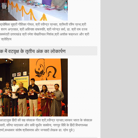
उद्घोषिका सुश्री गीतिका गोयल, श्री रवीन्द्र प्रभात, श्रीमती रश्मि प्रभा,श्री
 शरण अग्रवाल, श्री अविनाश वाचस्पति, श्री नरेन्द्र वर्मा, डा. श्री राम दरस
ुख्यमंत्री उत्तराखंड श्री रमेश पोखरियाल निशंक,श्री अशोक चक्रधर और श्री
 श्रोत्रिय
ॉक में वटवृक्ष के तृतीय अंक का लोकार्पण
े आउटलुक हिंदी की सह संपादक गीता श्री,रवीन्द्र प्रभात,भास्कर भारत के संपादक
वारी, वरिष्ठ पत्रकार और कवि सुधीर सक्सेना, नागपुर विवि के हिंदी विभागाध्यक्ष
शर्मा,कथाकार संतोष श्रीवास्तव और जनवादी लेखक डा. प्रेम दुबे )