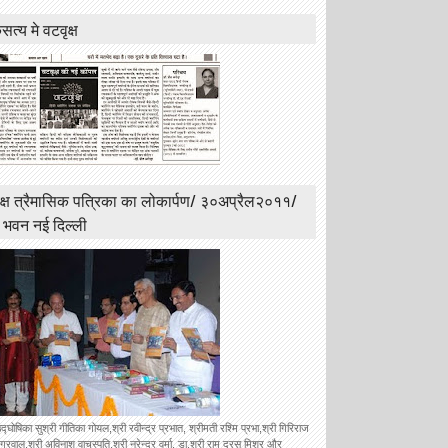
त्य मे वटवृक्ष
क्ष त्रैमासिक पत्रिका का लोकार्पण/ ३०अप्रैल२०११/
ी भवन नई दिल्ली
उद्घोषिका सुश्री गीतिका गोयल,श्री रवीन्द्र प्रभात, श्रीमती रश्मि प्रभा,श्री गिरिराज
रवाल,श्री अविनाश वाचस्पति,श्री नरेन्द्र वर्मा, डा.श्री राम दरस मिश्र और