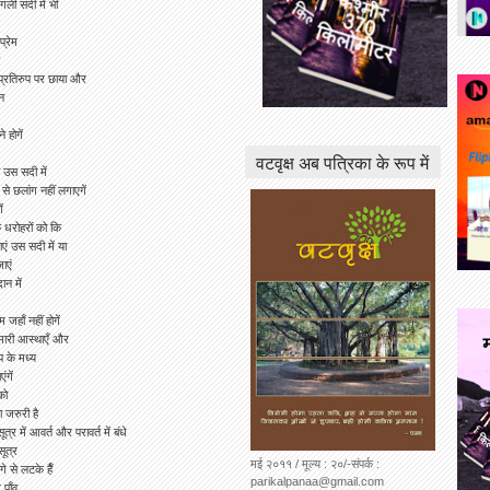
गली सदी में भी
 प्रेम
 प्रतिरुप पर छाया और
न
े होगें
वटवृक्ष अब पत्रिका के रूप में
 उस सदी में
े छलांग नहीं लगाएगें
ं
 धरोहरों को कि
एं उस सदी में या
जाएं
ान में
 जहाँ नहीं होगें
 हमारी आस्थाएँ और
प के मध्य
ंगें
को
ा जरुरी है
त्र में आवर्त और परावर्त में बंधे
सूत्र
मई २०११ / मूल्य : २०/-संपर्क :
 से लटके हैँ
parikalpanaa@gmail.com
े पाँव