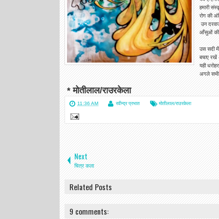
हमारी संस्
रोग की अंत
उन दरवाजो
आँसुओं की 
उस सदी मे
बचाए रखें 
यही धरोहर
अगले सभी स
* मोतीलाल/राउरकेला
11:36 AM
रवीन्द्र प्रभात
मोतीलाल/राउरकेला
Next
चित्र कला
Related Posts
9 comments: