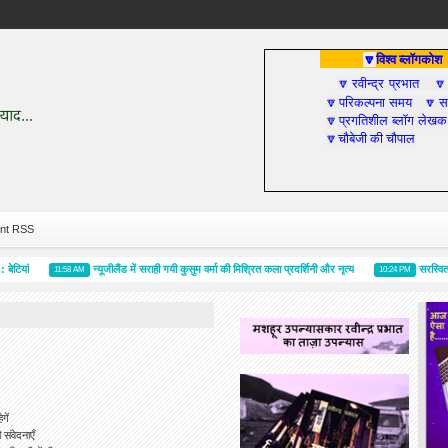
विश्व ब्लॉगकोश
🔽
रवीन्द्र प्रभात
🔽

परिकल्पना समय
सा
🔽
🔽
प्रगतिशील ब्लॉग लेखक
🔽
चौबेजी की चौपाल
🔽
nt RSS
न्यूजीलैंड में सराही गयी कुसुम वर्मा की मिश्रित कला प्रदर्शिनी और नृत्य
सरस्विता पुरस्क
11:58 AM
10:24 PM
गें
ी संवेदनाएँ