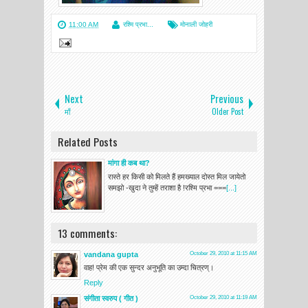
11:00 AM
रश्मि प्रभा...
मोनाली जोहरी
Next
Previous
माँ
Older Post
Related Posts
मांगा ही कब था?
रास्ते हर किसी को मिलते हैं हमख्याल दोस्त मिल जायेतो
समझो -खुदा ने तुम्हें तराशा है !रश्मि प्रभा ===
[...]
13 comments:
vandana gupta
October 29, 2010 at 11:15 AM
वाह! प्रेम की एक सुन्दर अनुभूति का उम्दा चित्रण्।
Reply
संगीता स्वरुप ( गीत )
October 29, 2010 at 11:19 AM