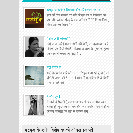
वटवृक्ष का ब्लॉगर विशेषांक और परिकल्पना सम्मान
इसी वर्ष तीन फरवरी को शशि मिश्रा जी के निमंत्रण पर
एम॰ डी॰ कॉलेज मुंबई के एक सेमिनार में मैंने हिस्सा लिया ,
विषय था उच्च शिक्षा में स...
'' तीन छोटी कवितायेँ ''
कोई बा त , कोई भावना छोटी नहीं होती, बस मुख्य बात ये है
कि हम उसे कैसे लेते हैं ! विस्तृत आकाश के मुहाने से टूटता
एक तारा भी संबल बन जाता है...
बड़ी बेशरम हैं !
यादों के बर्फीले फाहे और मैं .... सिहरती जा रही हूँ यादों की
अंगीठी सुलगा ली है .... गर्म शॉल भी डाल लिया है उँगलियों
में फंसी यादें बड़ी...
मैं और तुम !
लिखती हूँ मिटाती हूँ कहना चाहकर भी अब खामोश रहना
चाहती हूँ ! कुछ कहकर क्या होगा जब उनके मायने ना हों या
हर नम एहसास गर्म लावे से उबलने लगें ...
वटवृक्ष के ब्लॉग विशेषांक को ऑनलाइन पढ़ें