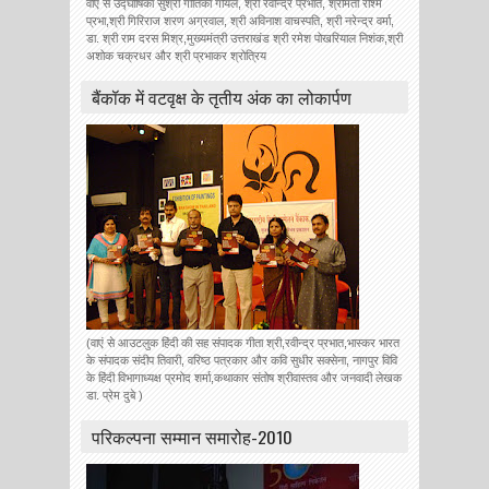
वाएं से उद्घोषिका सुश्री गीतिका गोयल, श्री रवीन्द्र प्रभात, श्रीमती रश्मि
प्रभा,श्री गिरिराज शरण अग्रवाल, श्री अविनाश वाचस्पति, श्री नरेन्द्र वर्मा,
डा. श्री राम दरस मिश्र,मुख्यमंत्री उत्तराखंड श्री रमेश पोखरियाल निशंक,श्री
अशोक चक्रधर और श्री प्रभाकर श्रोत्रिय
बैंकॉक में वटवृक्ष के तृतीय अंक का लोकार्पण
(वाएं से आउटलुक हिंदी की सह संपादक गीता श्री,रवीन्द्र प्रभात,भास्कर भारत
के संपादक संदीप तिवारी, वरिष्ठ पत्रकार और कवि सुधीर सक्सेना, नागपुर विवि
के हिंदी विभागाध्यक्ष प्रमोद शर्मा,कथाकार संतोष श्रीवास्तव और जनवादी लेखक
डा. प्रेम दुबे )
परिकल्पना सम्मान समारोह-2010