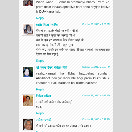
Waah waah... Bahut hi premmayi bhaav Prem ka,
prem main Insaan apne liye nahi apne priyjan ke liye
hi DUA karta hai...!
Reply
शाहिद मिर्ज़ा ''शाहिद''
October 29, 2010 at 2:59 PM
मैंने तो बस उसके चेहरे पर हंसी मांगी थी
उसकी राहों में फूलों की आरज़ू की थी
उस से जुडे हर शख्स के लिये रौनक चाही थी...
वाह...बधाई मोनाली जी...बहुत सुन्दर...
रश्मि जी, आपके इस ब्लॉग पर पोस्ट जी वाली रवनाओं का अच्छा स्तर
देखने को मिल रहा है.
Reply
डॉ. नूतन डिमरी गैरोला- नीति
October 29, 2010 at 3:09 PM
vaah...kamaal ka likha hai...bahut sundar...
Abhibhoot hoo ye ladai bhi hogi prem ki khushi ki
khateer aur aik balidaan bhi dikhta hai isme ..... ...
Reply
निर्मला कपिला
October 29, 2010 at 4:21 PM
ाच्छी लगी कविता और कवियत्री
बधाई।
Reply
राजेश उत्‍साही
October 29, 2010 at 5:13 PM
मोनाली जी आपका प्रेम का यह अंदाज पसंद आया।