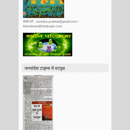
संपर्क करें : ravindra.prabhat@gmail.com /
bharatwasi@hindyugm.com
जनसंदेश टाइम्स में वटवृक्ष