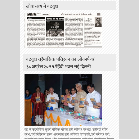
लोकसत्य मे वटवृक्ष
वटवृक्ष त्रैमासिक पत्रिका का लोकार्पण/
३०अप्रैल२०११/हिंदी भवन नई दिल्ली
वाएं से उद्घोषिका सुश्री गीतिका गोयल,श्री रवीन्द्र प्रभात, श्रीमती रश्मि
प्रभा,श्री गिरिराज शरण अग्रवाल,श्री अविनाश वाचस्पति,श्री नरेन्द्र वर्मा,