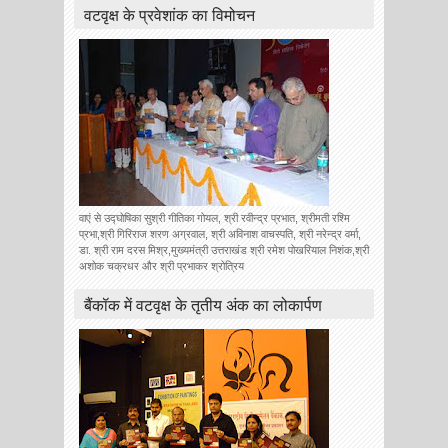
वटवृक्ष के प्रवेशांक का विमोचन
वाएं से उद्घोषिका सुश्री गीतिका गोयल, श्री रवीन्द्र प्रभात, श्रीमती रश्मि
प्रभा,श्री गिरिराज शरण अग्रवाल, श्री अविनाश वाचस्पति, श्री नरेन्द्र वर्मा,
डा. श्री राम दरस मिश्र,मुख्यमंत्री उत्तराखंड श्री रमेश पोखरियाल निशंक,श्री
अशोक चक्रधर और श्री प्रभाकर श्रोत्रिय
बैंकॉक में वटवृक्ष के तृतीय अंक का लोकार्पण