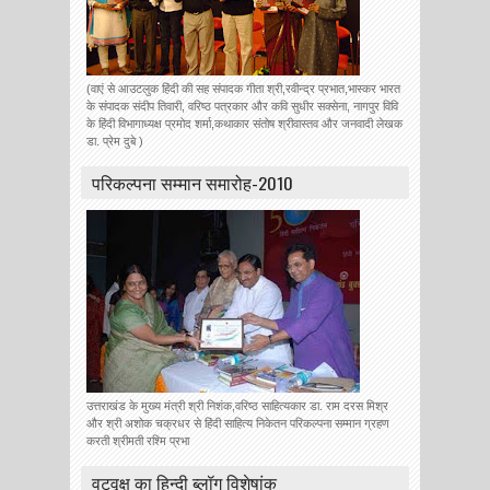
(वाएं से आउटलुक हिंदी की सह संपादक गीता श्री,रवीन्द्र प्रभात,भास्कर भारत
के संपादक संदीप तिवारी, वरिष्ठ पत्रकार और कवि सुधीर सक्सेना, नागपुर विवि
के हिंदी विभागाध्यक्ष प्रमोद शर्मा,कथाकार संतोष श्रीवास्तव और जनवादी लेखक
डा. प्रेम दुबे )
परिकल्पना सम्मान समारोह-2010
उत्तराखंड के मुख्य मंत्री श्री निशंक,वरिष्ठ साहित्यकार डा. राम दरस मिश्र
और श्री अशोक चक्रधर से हिंदी साहित्य निकेतन परिकल्पना सम्मान ग्रहण
करती श्रीमती रश्मि प्रभा
वटवृक्ष का हिन्दी ब्लॉग विशेषांक