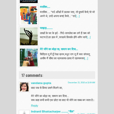
मरासिम....
मरासिम.... "दर्द आँखों में छलक जाए, तो छुपायें कैसे,'वो जो
अपने थे, उन्हें अपना बनाएं कैसे...' 'दर्द
[...]
पतझड़........
लाखों के घर के इर्द - गिर्द-जानलेवा बम लगे हैं !बम को
फटना है हर हाल में ,परखचे किसके होंगे-कौन जाने
[...]
मेरे जीने का थोड़ा सा, सामान कर दिया...
चित्रित तू मैं हूँ रेखा क्रम,मधुर राग तू मैं स्वर संगमतू
असीम मैं सीमा का भ्रमकाया-छाया में रहस्यमयप
[...]
17 comments:
vandana gupta
December 21, 2010 at 11:04 AM
वादा जब से किया उसने मिलने का,
मेरे जीने का थोड़ा सा, सामान कर दिया...
सच कहा कभी कभी एक छोटा सा वादा भी जीने का सबब बन जाता है।
Reply
Indranil Bhattacharjee ........."सैल"