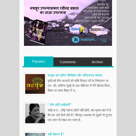
Populars
Comments
Archive
वटवृक्ष का ब्लॉगर विशेषांक और परिकल्पना सम्मान
इसी वर्ष तीन फरवरी को शशि मिश्रा जी के निमंत्रण पर
एम॰ डी॰ कॉलेज मुंबई के एक सेमिनार में मैंने हिस्सा लिया ,
विषय था उच्च शिक्षा में स...
'' तीन छोटी कवितायेँ ''
कोई बा त , कोई भावना छोटी नहीं होती, बस मुख्य बात ये है
कि हम उसे कैसे लेते हैं ! विस्तृत आकाश के मुहाने से टूटता
एक तारा भी संबल बन जाता है...
बड़ी बेशरम हैं !