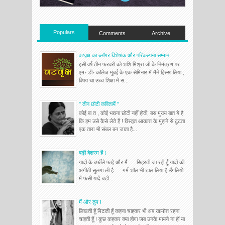
Populars
Comments
Archive
वटवृक्ष का ब्लॉगर विशेषांक और परिकल्पना सम्मान
इसी वर्ष तीन फरवरी को शशि मिश्रा जी के निमंत्रण पर
एम॰ डी॰ कॉलेज मुंबई के एक सेमिनार में मैंने हिस्सा लिया ,
विषय था उच्च शिक्षा में स...
'' तीन छोटी कवितायेँ ''
कोई बा त , कोई भावना छोटी नहीं होती, बस मुख्य बात ये है
कि हम उसे कैसे लेते हैं ! विस्तृत आकाश के मुहाने से टूटता
एक तारा भी संबल बन जाता है...
बड़ी बेशरम हैं !
यादों के बर्फीले फाहे और मैं .... सिहरती जा रही हूँ यादों की
अंगीठी सुलगा ली है .... गर्म शॉल भी डाल लिया है उँगलियों
में फंसी यादें बड़ी...
मैं और तुम !
लिखती हूँ मिटाती हूँ कहना चाहकर भी अब खामोश रहना
चाहती हूँ ! कुछ कहकर क्या होगा जब उनके मायने ना हों या