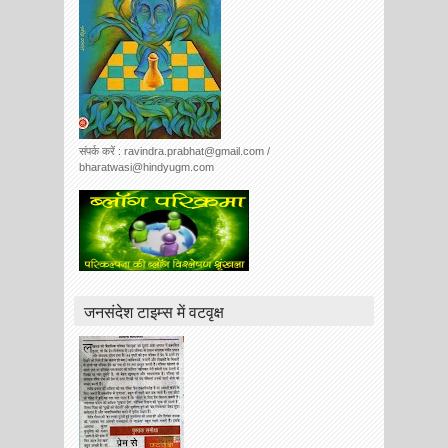
संपर्क करें : ravindra.prabhat@gmail.com /
bharatwasi@hindyugm.com
जनसंदेश टाइम्स में वटवृक्ष