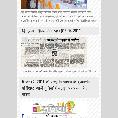
वाएं से उद्घोषिका सुश्री गीतिका गोयल,श्री रवीन्द्र प्रभात, श्रीमती रश्मि
प्रभा,श्री गिरिराज शरण अग्रवाल,श्री अविनाश वाचस्पति,श्री नरेन्द्र वर्मा,
डा.श्री राम दरस मिश्र और मुख्यमंत्री उत्तराखंड श्री रमेश पोखरियाल निशंक
हिन्‍दुस्‍तान दैनिक में वटवृक्ष (06.04.2011)
०४ अप्रैल २०११ को प्रकाशित रश्मि प्रभा व नीलम प्रभा की कविता की चर्चा
5 जनवरी 2011 को राष्ट्रीय सहारा के बुधवारीय
परिशिष्ट ‘आधी दुनिया’ में वटवृक्ष पर प्रकाशित
पोस्ट