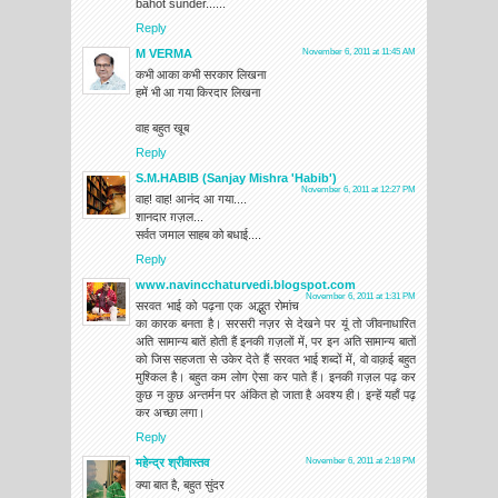
bahot sunder......
Reply
M VERMA
November 6, 2011 at 11:45 AM
कभी आका कभी सरकार लिखना
हमें भी आ गया किरदार लिखना
वाह बहुत खूब
Reply
S.M.HABIB (Sanjay Mishra 'Habib')
November 6, 2011 at 12:27 PM
वाह! वाह! आनंद आ गया....
शानदार ग़ज़ल...
सर्वत जमाल साहब को बधाई....
Reply
www.navincchaturvedi.blogspot.com
November 6, 2011 at 1:31 PM
सरवत भाई को पढ़ना एक अद्भुत रोमांच
का कारक बनता है। सरसरी नज़र से देखने पर यूं तो जीवनाधारित
अति सामान्य बातें होती हैं इनकी ग़ज़लों में, पर इन अति सामान्य बातों
को जिस सहजता से उकेर देते हैं सरवत भाई शब्दों में, वो वाक़ई बहुत
मुश्किल है। बहुत कम लोग ऐसा कर पाते हैं। इनकी ग़ज़ल पढ़ कर
कुछ न कुछ अन्तर्मन पर अंकित हो जाता है अवश्य ही। इन्हें यहाँ पढ़
कर अच्छा लगा।
Reply
महेन्द्र श्रीवास्तव
November 6, 2011 at 2:18 PM
क्या बात है, बहुत सुंदर