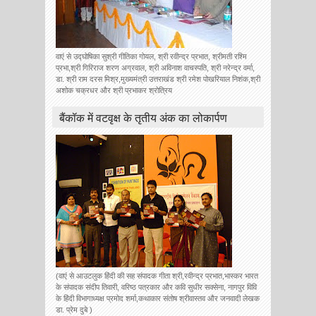
वाएं से उद्घोषिका सुश्री गीतिका गोयल, श्री रवीन्द्र प्रभात, श्रीमती रश्मि
प्रभा,श्री गिरिराज शरण अग्रवाल, श्री अविनाश वाचस्पति, श्री नरेन्द्र वर्मा,
डा. श्री राम दरस मिश्र,मुख्यमंत्री उत्तराखंड श्री रमेश पोखरियाल निशंक,श्री
अशोक चक्रधर और श्री प्रभाकर श्रोत्रिय
बैंकॉक में वटवृक्ष के तृतीय अंक का लोकार्पण
(वाएं से आउटलुक हिंदी की सह संपादक गीता श्री,रवीन्द्र प्रभात,भास्कर भारत
के संपादक संदीप तिवारी, वरिष्ठ पत्रकार और कवि सुधीर सक्सेना, नागपुर विवि
के हिंदी विभागाध्यक्ष प्रमोद शर्मा,कथाकार संतोष श्रीवास्तव और जनवादी लेखक
डा. प्रेम दुबे )