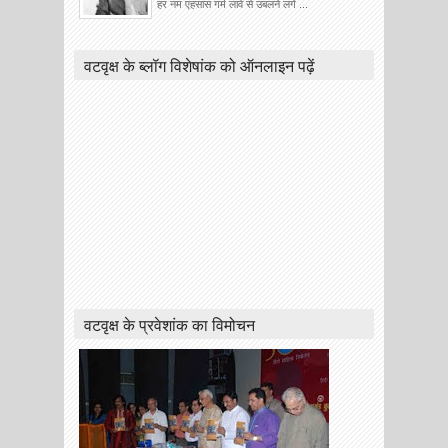
हर नम एहसास गर्म लावे से उबलने लगें ...
वटवृक्ष के ब्लॉग विशेषांक को ऑनलाइन पढ़ें
वटवृक्ष के प्रवेशांक का विमोचन