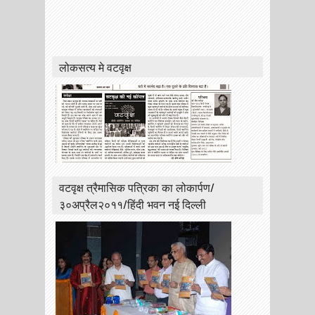
लोकसत्य मे वटवृक्ष
वटवृक्ष त्रैमासिक पत्रिका का लोकार्पण/
३०अप्रैल२०११/हिंदी भवन नई दिल्ली