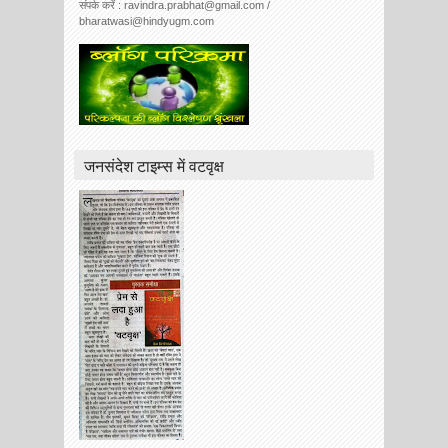
संपर्क करें : ravindra.prabhat@gmail.com /
bharatwasi@hindyugm.com
जनसंदेश टाइम्स में वटवृक्ष