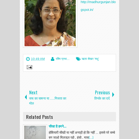
http://madhurgunjan.blo
gspot.in/
10:49 AM
रश्मि प्रभा...
ऋता शेखर ‘मधु’
Next
Previous
सच का सामना या .....निजता का
तिनके का दर्द
मोल
Related Posts
सीखा है हमने...
होशियारी सीखी या नहीं अनाड़ी हो कि नहीं ... इससे परे बच्चे
बन जाओ मिलजुल रहो , हंसो , मास
[...]