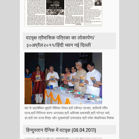
वटवृक्ष त्रैमासिक पत्रिका का लोकार्पण/
३०अप्रैल२०११/हिंदी भवन नई दिल्ली
वाएं से उद्घोषिका सुश्री गीतिका गोयल,श्री रवीन्द्र प्रभात, श्रीमती रश्मि
प्रभा,श्री गिरिराज शरण अग्रवाल,श्री अविनाश वाचस्पति,श्री नरेन्द्र वर्मा,
डा.श्री राम दरस मिश्र और मुख्यमंत्री उत्तराखंड श्री रमेश पोखरियाल निशंक
हिन्‍दुस्‍तान दैनिक में वटवृक्ष (06.04.2011)