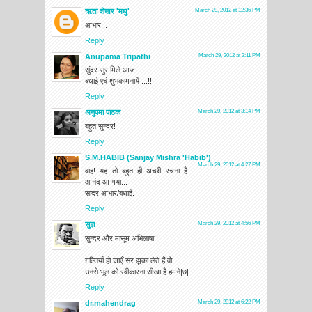
ऋता शेखर 'मधु'
March 29, 2012 at 12:36 PM
आभार...
Reply
Anupama Tripathi
March 29, 2012 at 2:11 PM
सुंदर सुर मिले आज ...
बधाई एवं शुभकामनायें ...!!
Reply
अनुपमा पाठक
March 29, 2012 at 3:14 PM
बहुत सुन्दर!
Reply
S.M.HABIB (Sanjay Mishra 'Habib')
March 29, 2012 at 4:27 PM
वाह! यह तो बहुत ही अच्छी रचना है...
आनंद आ गया...
सादर आभार/बधाई.
Reply
सुज्ञ
March 29, 2012 at 4:56 PM
सुन्दर और मासूम अभिलाषा!!
ग़ल्तियाँ हो जाएँ सर झुका लेते हैं वो
उनसे भूल को स्वीकारना सीखा है हमने|७|
Reply
dr.mahendrag
March 29, 2012 at 6:22 PM